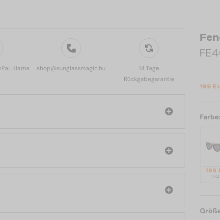
Fen
FE40
yPal, Klarna
shop@sunglassmagic.hu
14 Tage
Rückgabegarantie
199 E
Farbe
199
234
Größ