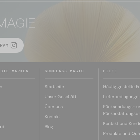
MAGIE
RAM
EBTE MARKEN
SUNGLASS MAGIC
HILFE
n
Startseite
Häufig gestellte F
Unser Geschäft
Lieferbedingunge
r
Über uns
Rücksendungs- u
Rückerstattungsb
Kontakt
Kontakt und Kund
rd
Blog
Produkte und Qual