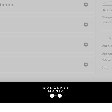
tionen
140 
Die ange
tatsächl
N
Voraus
Versa
Koste
ÜBER 
SIE AUCH INTERESSIERE