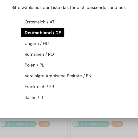
2-4 WERKTAGE
-15%
2-4 WERKTAGE
-15%
Bitte wähle aus der Liste das für dich passende Land aus:
Österreich / AT
Deutschland / DE
Ungarn / HU
Rumänien / RO
Polen / PL
MIT EINER EINSTÄRKENGLASLINSE
MIT EINER EINSTÄRKENGLASLINSE
PLUS 65 EUR
PLUS 65 EUR
Vereinigte Arabische Emirate / EN
—
—
Fendi
Brillenfassungen
Fendi
Brillenfassungen
Frankreich / FR
FE50110F - 030 - 54
FE50109F - 030 - 52
Italien / IT
192 EUR
192 EUR
226 EUR
226 EUR
2-4 WERKTAGE
-15%
2-4 WERKTAGE
-15%