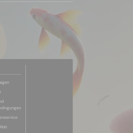
ragen
n
nd
edingungen
enservice
ität