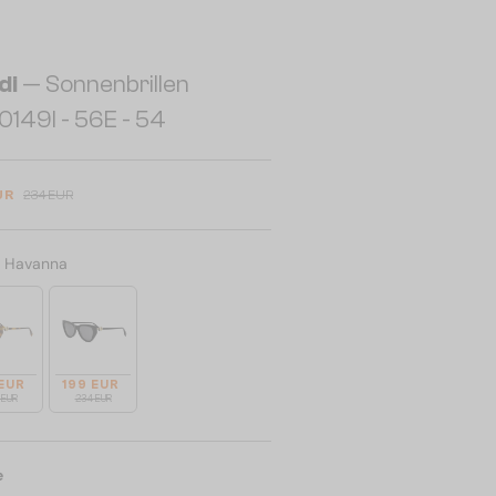
di
— Sonnenbrillen
149I - 56E - 54
UR
234 EUR
:
Havanna
 EUR
199 EUR
 EUR
234 EUR
e