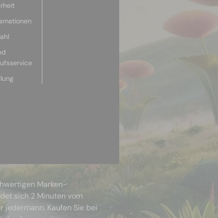
rheit
lamationen
ahl
nd
aufsservice
llung
chwertigen Marken-
ndet sich 2 Minuten vom
r jedermann. Kaufen Sie bei