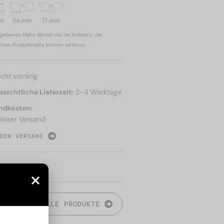
mm
54 mm
17 mm
gebenen Maße dienen nur als Referenz; die
ichen Produktmaße können variieren.
icht vorrätig
sichtliche Lieferzeit:
2–4 Werktage
ndkosten:
nloser Versand
DEN VERSAND
N
ALLE PRODUKTE