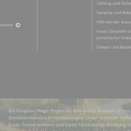
Zahlung und Siche
Garantie und Rek
Hilfe bei der Ausw
MARKEN
Unser Geschäft u
persönlicher Eink
Einkauf und Beste
Bei Sunglass Magic finden Sie eine große Auswahl an ho
Sonnenbrillen und Brillenfassungen. Unser Geschäft befi
Buda-Tunnel entfernt und bietet fachkundige Beratung fü