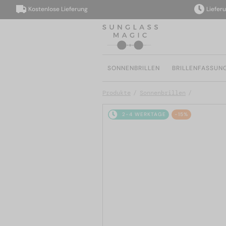
Kostenlose Lieferung
Lieferung i
SONNENBRILLEN
BRILLENFASSUN
Produkte
Sonnenbrillen
2-4 WERKTAGE
-15%