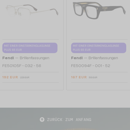
MIT EINER EINSTÄRKENGLASLINSE
MIT EINER EINSTÄRKENGLASLINSE
PLUS 65 EUR
PLUS 65 EUR
—
—
Fendi
Brillenfassungen
Fendi
Brillenfassungen
FE50105F - 032 - 56
FE50094F - 001 - 52
192 EUR
167 EUR
226 EUR
196 EUR
ZURÜCK ZUM ANFANG