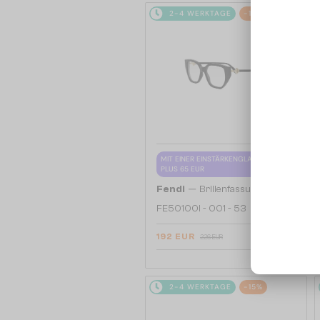
2-4 WERKTAGE
-15%
MIT EINER EINSTÄRKENGLASLINSE
PLUS 65 EUR
—
Fendi
Brillenfassungen
FE50100I - 001 - 53
192 EUR
226 EUR
2-4 WERKTAGE
-15%