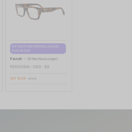
MIT EINER EINSTÄRKENGLASLINSE
PLUS 65 EUR
—
Fendi
Brillenfassungen
FE50094I - 053 - 52
167 EUR
196 EUR