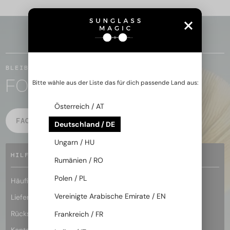
ZURÜCK ZUM ANFANG
BLEIBEN WIR IN KONTAKT
FOLGE DER MAGIE
Bitte wähle aus der Liste das für dich passende Land aus:
Österreich / AT
FACEBOOK
INSTAGRAM
Deutschland / DE
Ungarn / HU
HILFE
Rumänien / RO
Polen / PL
Häufig gestellte Fragen
Vereinigte Arabische Emirate / EN
Lieferbedingungen
Rücksendungs- und Rückerstattungsbedingungen
Frankreich / FR