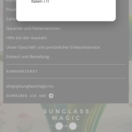
Kontakt und Kundenservice
Italien / IT
Produkte und Qualität
Zahlung und Sicherheit
Garantie und Reklamationen
Hilfe bei der Auswahl
Unser Geschäft und persönlicher Einkaufsservice
Einkauf und Bestellung
KUNDENDIENST
shop@
sunglassmagic.hu
SCHREIBEN SIE UNS