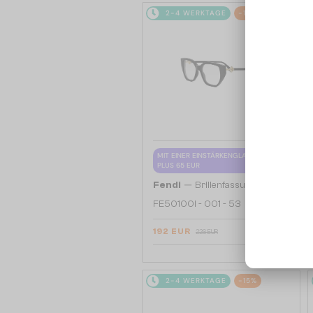
2-4 WERKTAGE
-15%
MIT EINER EINSTÄRKENGLASLINSE
PLUS 65 EUR
—
Fendi
Brillenfassungen
FE50100I - 001 - 53
192 EUR
226 EUR
2-4 WERKTAGE
-15%