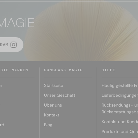
MAGIE
RAM
EBTE MARKEN
SUNGLASS MAGIC
HILFE
n
Startseite
Häufig gestellte F
Unser Geschäft
Lieferbedingunge
r
Über uns
Rücksendungs- u
Rückerstattungsb
Kontakt
Kontakt und Kund
rd
Blog
Produkte und Qual