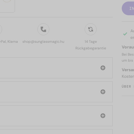
I
A
er
yPal, Klarna
shop@sunglassmagic.hu
14 Tage
Voraus
Rückgabegarantie
Bei Bes
um bis
Versa
Koste
ÜBER 