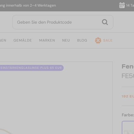
nnerhalb von 2–4 Werktagen
14 Tage 
GEN
GEMÄLDE
MARKEN
NEU
BLOG
SALE
Fen
R EINSTÄRKENGLASLINSE PLUS 65 EUR
FE5
192 E
Farbe