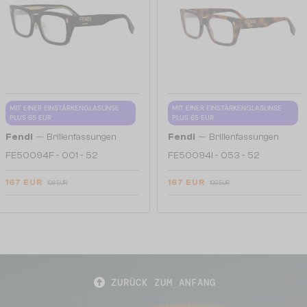
MIT EINER EINSTÄRKENGLASLINSE
MIT EINER EINSTÄRKENGLASLINSE
PLUS 65 EUR
PLUS 65 EUR
—
—
Fendi
Brillenfassungen
Fendi
Brillenfassungen
FE50094F - 001 - 52
FE50094I - 053 - 52
167 EUR
167 EUR
196 EUR
196 EUR
ZURÜCK ZUM ANFANG