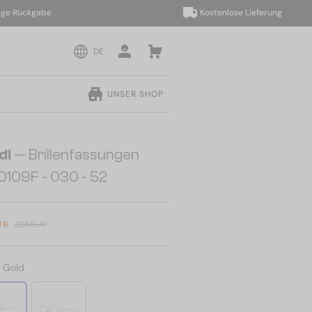
Rückgabe
Kostenlose Lieferung
DE
UNSER SHOP
di
— Brillenfassungen
0109F - 030 - 52
UR
226 EUR
:
Gold