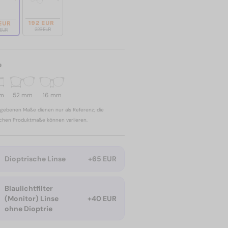
192 EUR
 EUR
226 EUR
 EUR
e
mm
52 mm
16 mm
gebenen Maße dienen nur als Referenz; die
ichen Produktmaße können variieren.
Dioptrische Linse
+65 EUR
Blaulichtfilter
(Monitor) Linse
+40 EUR
ohne Dioptrie