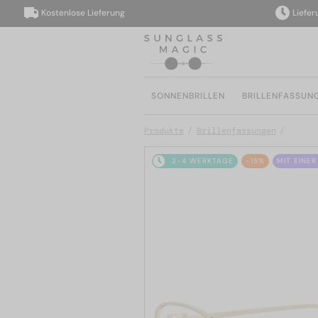
Kostenlose Lieferung
Lieferung i
SONNENBRILLEN
BRILLENFASSUN
Produkte
Brillenfassungen
2-4 WERKTAGE
-15%
MIT EINE