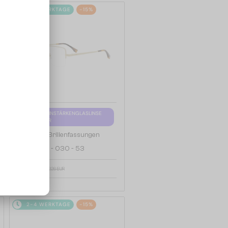
2-4 WERKTAGE
-15%
MIT EINER EINSTÄRKENGLASLINSE
PLUS 65 EUR
—
Fendi
Brillenfassungen
FE50107F - 030 - 53
192 EUR
226 EUR
2-4 WERKTAGE
-15%