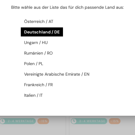
2-4 WERKTAGE
-15%
2-4 WERKTAGE
-15%
Bitte wähle aus der Liste das für dich passende Land aus:
Österreich / AT
Deutschland / DE
Ungarn / HU
Rumänien / RO
Polen / PL
MIT EINER EINSTÄRKENGLASLINSE
MIT EINER EINSTÄRKENGLASLINSE
PLUS 65 EUR
PLUS 65 EUR
Vereinigte Arabische Emirate / EN
—
—
Fendi
Brillenfassungen
Fendi
Brillenfassungen
Frankreich / FR
FE50110F - 030 - 54
FE50109F - 016 - 52
Italien / IT
192 EUR
192 EUR
226 EUR
226 EUR
2-4 WERKTAGE
-15%
2-4 WERKTAGE
-15%