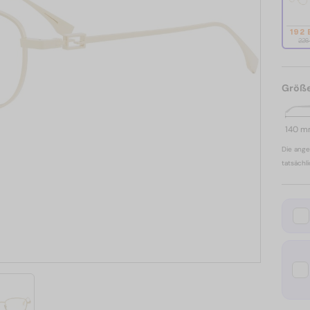
192
226
Größ
140 
Die ange
tatsächl