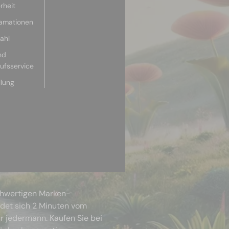
rheit
lamationen
ahl
nd
aufsservice
llung
chwertigen Marken-
ndet sich 2 Minuten vom
r jedermann. Kaufen Sie bei