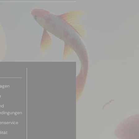
ragen
n
nd
edingungen
enservice
ität