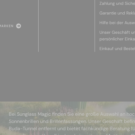
Zahlung und Siche
Garantie und Rek
Hilfe bei der Ausw
MARKEN
Unser Geschäft u
persönlicher Eink
Einkauf und Beste
Bei Sunglass Magic finden Sie eine große Auswahl an ho
Sonnenbrillen und Brillenfassungen. Unser Geschäft befi
Buda-Tunnel entfernt und bietet fachkundige Beratung fü