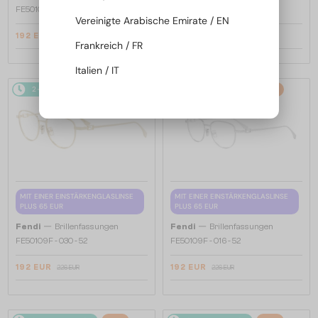
FE50100I - 001 - 53
FE50110F - 030 - 54
Vereinigte Arabische Emirate / EN
192 EUR
192 EUR
226 EUR
226 EUR
Frankreich / FR
Italien / IT
2-4 WERKTAGE
-15%
2-4 WERKTAGE
-15%
MIT EINER EINSTÄRKENGLASLINSE
MIT EINER EINSTÄRKENGLASLINSE
PLUS 65 EUR
PLUS 65 EUR
—
—
Fendi
Brillenfassungen
Fendi
Brillenfassungen
FE50109F - 030 - 52
FE50109F - 016 - 52
192 EUR
192 EUR
226 EUR
226 EUR