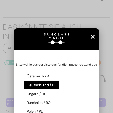
DAS KÖNNTE SIE AUCH
INTERESSIEREN
ALLE PRODUKTE
2-4 WERKTAGE
-15%
2-4 WERKTAGE
-15%
Bitte wähle aus der Liste das für dich passende Land aus:
Österreich / AT
Deutschland / DE
Ungarn / HU
MIT EINER EINSTÄRKENGLASLINSE
MIT EINER EINSTÄRKENGLASLINSE
Rumänien / RO
PLUS 65 EUR
PLUS 65 EUR
—
—
Polen / PL
Fendi
Brillenfassungen
Fendi
Brillenfassungen