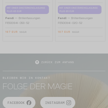
MIT EINER EINSTÄRKENGLASLINSE
MIT EINER EINSTÄRKENGLASLINSE
PLUS 65 EUR
PLUS 65 EUR
—
—
Fendi
Brillenfassungen
Fendi
Brillenfassungen
FE50094I - 053 - 52
FE50094I - 020 - 52
167 EUR
167 EUR
196 EUR
196 EUR
ZURÜCK ZUM ANFANG
BLEIBEN WIR IN KONTAKT
FOLGE DER MAGIE
FACEBOOK
INSTAGRAM