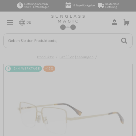
Lieferung innerhalb
Kostenlose
14 Tage Rückgabe
von 2–4 Werktagen
Lieferung
DE
Produkte
Brillenfassungen
2-4 WERKTAGE
-15%