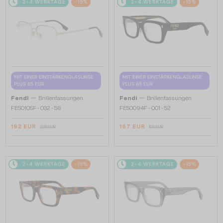
2-4 WERKTAGE
-15%
2-4 WERKTAGE
-15%
MIT EINER EINSTÄRKENGLASLINSE
MIT EINER EINSTÄRKENGLASLINSE
PLUS 65 EUR
PLUS 65 EUR
—
—
Fendi
Brillenfassungen
Fendi
Brillenfassungen
FE50105F - 032 - 56
FE50094F - 001 - 52
192 EUR
167 EUR
226 EUR
196 EUR
2-4 WERKTAGE
-15%
2-4 WERKTAGE
-15%