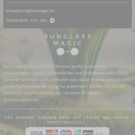
shop@
sunglassmagic.hu
SCHREIBEN SIE UNS
Bei Sunglass Magic finden Sie eine große Auswahl an
hochwertigen Marken-Sonnenbrillen und Brillenfassungen. Unser
Geschäft befindet sich 2 Minuten vom Buda-Tunnel entfernt und
bietet fachkundige Beratung für jedermann. Kaufen Sie bei uns
online von überall im Land ein, mit einer 14-tägigen
Rückgabegarantie.
DIE BEQUEME ZAHLUNG WIRD VON STRIPE UND PAYPAL
BEREITGESTELLT.