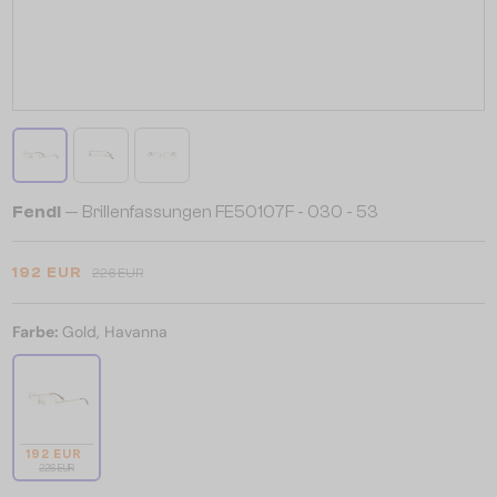
Fendi
— Brillenfassungen FE50107F - 030 - 53
192 EUR
226 EUR
Farbe:
Gold, Havanna
192 EUR
226 EUR