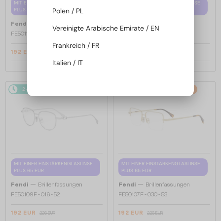
MIT EINER EINSTÄRKENGLASLINSE
MIT EINER EINSTÄRKENGLASLINSE
Polen / PL
PLUS 65 EUR
PLUS 65 EUR
—
—
Fendi
Brillenfassungen
Fendi
Brillenfassungen
Vereinigte Arabische Emirate / EN
FE50110F - 030 - 54
FE50109F - 030 - 52
Frankreich / FR
192 EUR
192 EUR
226 EUR
226 EUR
Italien / IT
2-4 WERKTAGE
-15%
2-4 WERKTAGE
-15%
MIT EINER EINSTÄRKENGLASLINSE
MIT EINER EINSTÄRKENGLASLINSE
PLUS 65 EUR
PLUS 65 EUR
—
—
Fendi
Brillenfassungen
Fendi
Brillenfassungen
FE50109F - 016 - 52
FE50107F - 030 - 53
192 EUR
192 EUR
226 EUR
226 EUR