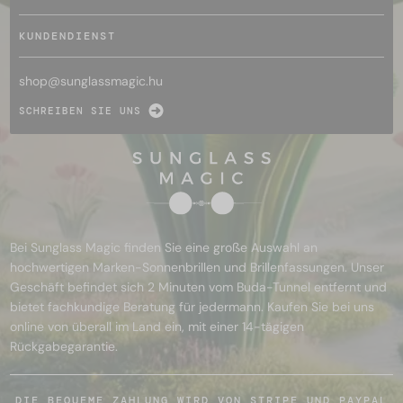
KUNDENDIENST
shop@
sunglassmagic.hu
SCHREIBEN SIE UNS
Bei Sunglass Magic finden Sie eine große Auswahl an
hochwertigen Marken-Sonnenbrillen und Brillenfassungen. Unser
Geschäft befindet sich 2 Minuten vom Buda-Tunnel entfernt und
bietet fachkundige Beratung für jedermann. Kaufen Sie bei uns
online von überall im Land ein, mit einer 14-tägigen
Rückgabegarantie.
DIE BEQUEME ZAHLUNG WIRD VON STRIPE UND PAYPAL