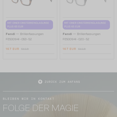
MIT EINER EINSTÄRKENGLASLINSE
MIT EINER EINSTÄRKENGLASLINSE
PLUS 65 EUR
PLUS 65 EUR
—
—
Fendi
Brillenfassungen
Fendi
Brillenfassungen
FE50094I - 053 - 52
FE50094I - 020 - 52
167 EUR
167 EUR
196 EUR
196 EUR
ZURÜCK ZUM ANFANG
BLEIBEN WIR IN KONTAKT
FOLGE DER MAGIE