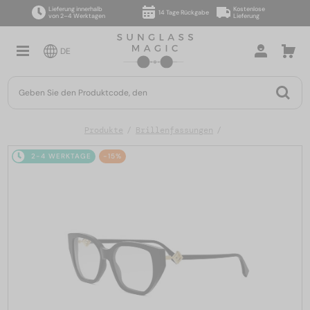
Lieferung innerhalb
Kostenlose
14 Tage Rückgabe
von 2–4 Werktagen
Lieferung
DE
Produkte
Brillenfassungen
2-4 WERKTAGE
-15%