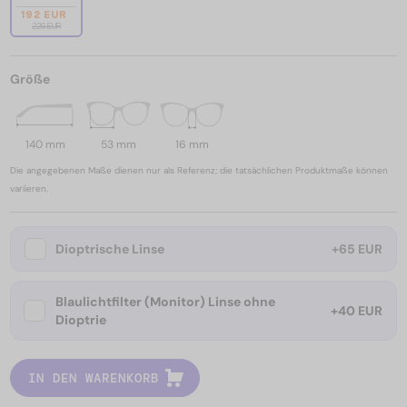
192 EUR
226 EUR
Größe
140 mm
53 mm
16 mm
Die angegebenen Maße dienen nur als Referenz; die tatsächlichen Produktmaße können
variieren.
Dioptrische Linse
+65 EUR
Blaulichtfilter (Monitor) Linse ohne
+40 EUR
Dioptrie
IN DEN WARENKORB