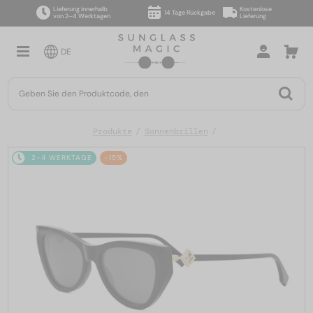
Lieferung innerhalb
Kostenlose
14 Tage Rückgabe
von 2–4 Werktagen
Lieferung
DE
Produkte
Sonnenbrillen
2-4 WERKTAGE
-15%