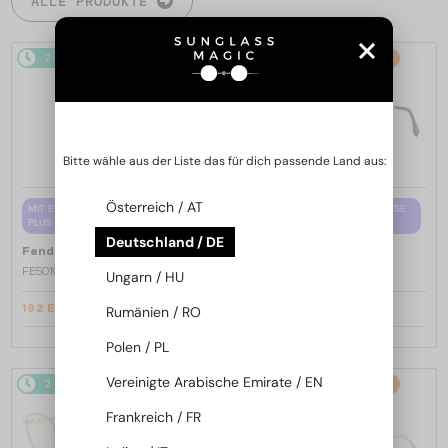
ALLE PRODUKTE
2-4 WERKTAGE
-15%
2-4 WERKTAGE
-15%
Bitte wähle aus der Liste das für dich passende Land aus:
Österreich / AT
MIT EINER EINSTÄRKENGLASLINSE
MIT EINER EINSTÄRKENGLASLINSE
PLUS 65 EUR
PLUS 65 EUR
Deutschland / DE
—
—
Fendi
Brillenfassungen
Fendi
Brillenfassungen
FE50100I - 001 - 53
FE50110F - 030 - 54
Ungarn / HU
192 EUR
192 EUR
Rumänien / RO
226 EUR
226 EUR
Polen / PL
Vereinigte Arabische Emirate / EN
2-4 WERKTAGE
-15%
2-4 WERKTAGE
-15%
Frankreich / FR