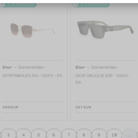
2-4 WERKTAGE
2-4 WERKTAGE
—
—
Dior
Sonnenbrillen
Dior
Sonnenbrillen
DIORTRIBALES S1U - D0F2 - 55
DIOR OBLIQUE S3F - 55A0 -
55
369 EUR
327 EUR
3
4
5
6
7
8
9
10
...