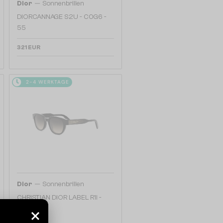
—
Dior
Sonnenbrillen
DIORCANNAGE S2U - C0G6 -
55
321 EUR
2-4 WERKTAGE
—
Dior
Sonnenbrillen
CHRISTIAN DIOR LABEL R1I -
10A2 - 51