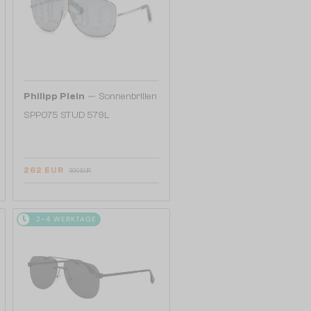
—
Philipp Plein
Sonnenbrillen
SPP075 STUD 579L
262 EUR
309 EUR
2-4 WERKTAGE