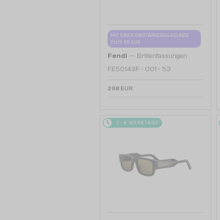
MIT EINER EINSTÄRKENGLASLINSE
PLUS 65 EUR
—
Fendi
Brillenfassungen
FE50143F - 001 - 53
298 EUR
2-4 WERKTAGE