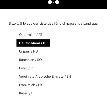
319 EUR
440 EUR
Bitte wähle aus der Liste das für dich passende Land aus:
2-4 WERKTAGE
2-4 WERKTAGE
Österreich / AT
Deutschland / DE
Ungarn / HU
Rumänien / RO
Polen / PL
—
—
Dior
Sonnenbrillen
Dior
Sonnenbrillen
Vereinigte Arabische Emirate / EN
DIORTRIBALES B2U - B0F2 - 61
DIORBLACKSUIT S17U - C0H0 -
56
Frankreich / FR
Italien / IT
369 EUR
262 EUR