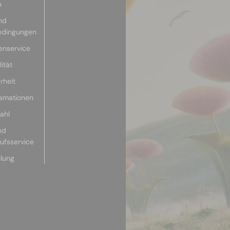
n
nd
edingungen
enservice
ität
rheit
lamationen
ahl
nd
aufsservice
llung