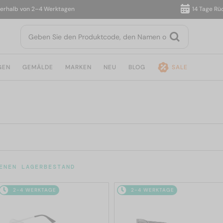
lb von 2–4 Werktagen
14 Tage Rückga
GEN
GEMÄLDE
MARKEN
NEU
BLOG
SALE
ENEN LAGERBESTAND
2-4 WERKTAGE
2-4 WERKTAGE