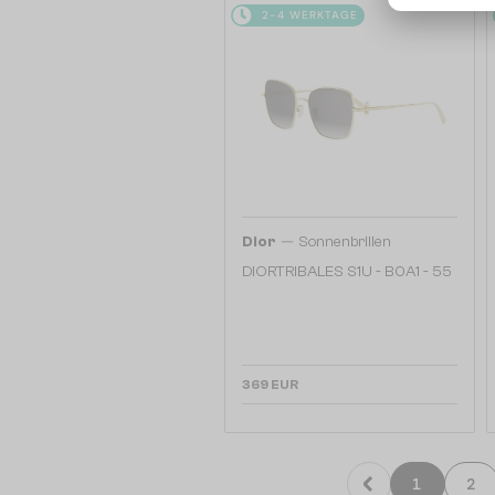
2-4 WERKTAGE
—
Dior
Sonnenbrillen
DIORTRIBALES S1U - B0A1 - 55
369 EUR
1
2