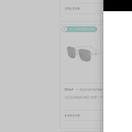
250 EUR
2-4 WERKTAGE
—
Dior
Sonnenbrillen
CD DIAMOND S11F - F0A0 - 55
346 EUR