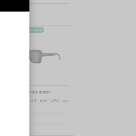
357 EUR
2-4 WERKTAGE
—
Dior
Sonnenbrillen
DIORMIDNIGHT S5I - 10A0 - 55
292 EUR