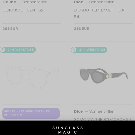
—
—
Celine
Sonnenbrillen
Dior
Sonnenbrillen
CL40337U - 52N - 52
DIORBUTTERFLY S2F - 10A1 -
54
298 EUR
283 EUR
2-4 WERKTAGE
2-4 WERKTAGE
—
MIT EINER EINSTÄRKENGLASLINSE
Dior
Sonnenbrillen
PLUS 65 EUR
30MONTAIGNE B7I - 10A0 - 54
—
Fendi
Brillenfassungen
FE50145F - 052 - 55