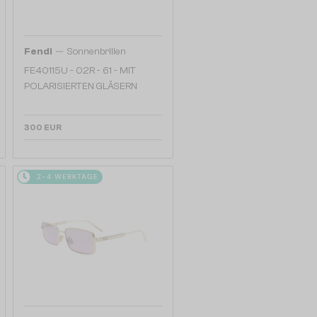
—
Fendi
Sonnenbrillen
FE40115U - 02R - 61 - MIT
POLARISIERTEN GLÄSERN
300 EUR
2-4 WERKTAGE