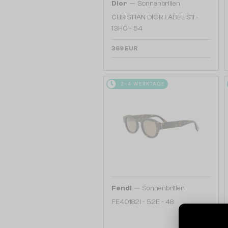
—
Dior
Sonnenbrillen
CHRISTIAN DIOR LABEL S1I -
13H0 - 54
369 EUR
2-4 WERKTAGE
—
Fendi
Sonnenbrillen
FE40182I - 52E - 48