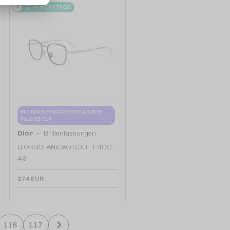
2-4 WERKTAGE
MIT EINER EINSTÄRKENGLASLINSE
PLUS 65 EUR
—
Dior
Brillenfassungen
DIORBOTANICAO S3U - F400 -
49
274 EUR
116
117