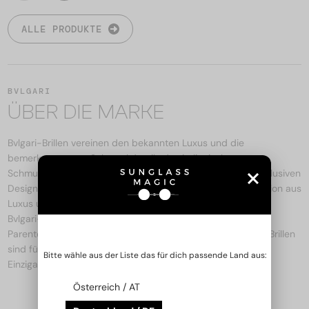
ALLE PRODUKTE
BVLGARI
ÜBER DIE MARKE
Bvlgari-Brillen vereinen den bekannten Luxus und die
bemerkenswerten Schmuckdetails des italienischen
Schmuckhauses. Mit lebendigen, edlen Materialien und exklusiven
Designs stellen die Brillen der Marke die perfekte Kombination aus
Luxus und Stil dar. Die von Schmuck inspirierten Details der
Bvlgari-Brillen, wie beispielsweise die Motive Serpenti und
Parentesi, verleihen ihnen einen einzigartigen Look. Bvlgari-Brillen
sind für diejenigen gedacht, die Wert auf feine Details,
Bitte wähle aus der Liste das für dich passende Land aus:
Einzigartigkeit und Qualität legen.
Österreich / AT