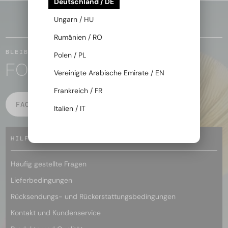
Deutschland / DE
Ungarn / HU
ZURÜCK ZUM ANFANG
Rumänien / RO
BLEIBEN WIR IN KONTAKT
Polen / PL
FOLGE DER MAGIE
Vereinigte Arabische Emirate / EN
Frankreich / FR
FACEBOOK
INSTAGRAM
Italien / IT
HILFE
Häufig gestellte Fragen
Lieferbedingungen
Rücksendungs- und Rückerstattungsbedingungen
Kontakt und Kundenservice