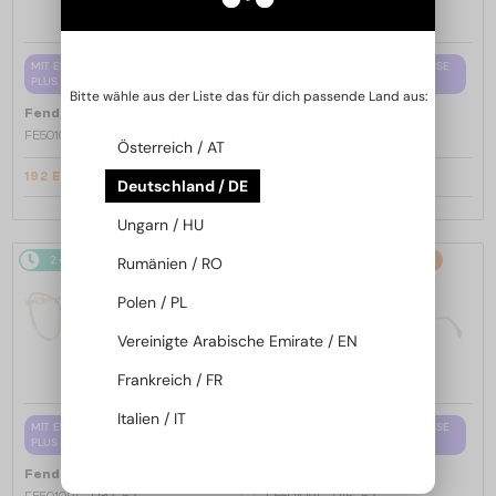
MIT EINER EINSTÄRKENGLASLINSE
MIT EINER EINSTÄRKENGLASLINSE
PLUS 65 EUR
PLUS 65 EUR
Bitte wähle aus der Liste das für dich passende Land aus:
—
—
Fendi
Brillenfassungen
Fendi
Brillenfassungen
FE50100I - 001 - 53
FE50110F - 030 - 54
Österreich / AT
192 EUR
192 EUR
226 EUR
226 EUR
Deutschland / DE
Ungarn / HU
2-4 WERKTAGE
-15%
2-4 WERKTAGE
-15%
Rumänien / RO
Polen / PL
Vereinigte Arabische Emirate / EN
Frankreich / FR
Italien / IT
MIT EINER EINSTÄRKENGLASLINSE
MIT EINER EINSTÄRKENGLASLINSE
PLUS 65 EUR
PLUS 65 EUR
—
—
Fendi
Brillenfassungen
Fendi
Brillenfassungen
FE50109F - 030 - 52
FE50109F - 016 - 52