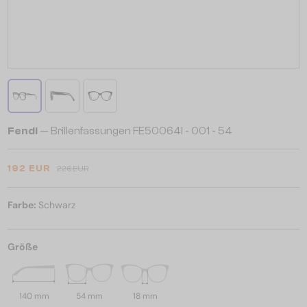
Fendi
— Brillenfassungen FE50064I - 001 - 54
192 EUR
226 EUR
Farbe:
Schwarz
Größe
140 mm
54 mm
18 mm