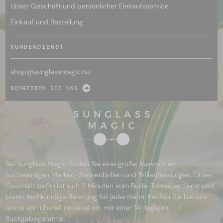
Unser Geschäft und persönlicher Einkaufsservice
Einkauf und Bestellung
KUNDENDIENST
shop@
sunglassmagic.hu
SCHREIBEN SIE UNS
Bei Sunglass Magic finden Sie eine große Auswahl an
hochwertigen Marken-Sonnenbrillen und Brillenfassungen. Unser
Geschäft befindet sich 2 Minuten vom Buda-Tunnel entfernt und
bietet fachkundige Beratung für jedermann. Kaufen Sie bei uns
online von überall im Land ein, mit einer 14-tägigen
Rückgabegarantie.