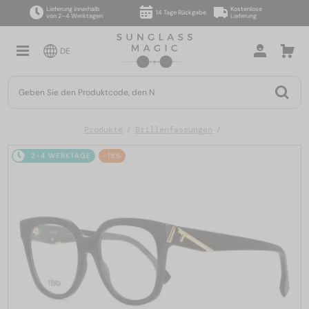
Lieferung innerhalb
Kostenlose
14 Tage Rückgabe
von 2–4 Werktagen
Lieferung
DE
Produkte
Brillenfassungen
2-4 WERKTAGE
-15%