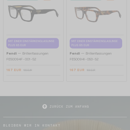
MIT EINER EINSTÄRKENGLASLINSE
MIT EINER EINSTÄRKENGLASLINSE
PLUS 65 EUR
PLUS 65 EUR
—
—
Fendi
Brillenfassungen
Fendi
Brillenfassungen
FE50094F - 001 - 52
FE50094I - 053 - 52
167 EUR
167 EUR
196 EUR
196 EUR
ZURÜCK ZUM ANFANG
BLEIBEN WIR IN KONTAKT