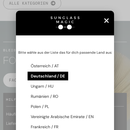
ALLE KATEGORIEN
ZURÜCK ZUM ANFANG
BLEIBEN WIR IN KONTAKT
Bitte wähle aus der Liste das für dich passende Land aus:
FOLGE DER MAGIE
Österreich / AT
Deutschland / DE
FACEBOOK
INSTAGRAM
Ungarn / HU
Rumänien / RO
HILFE
Polen / PL
Häufig gestellte Fragen
Vereinigte Arabische Emirate / EN
Lieferbedingungen
Frankreich / FR