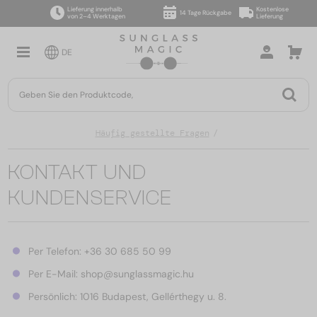
Lieferung innerhalb
Kostenlose
14 Tage Rückgabe
von 2–4 Werktagen
Lieferung
DE
Häufig gestellte Fragen
KONTAKT UND
KUNDENSERVICE
Per Telefon: +36 30 685 50 99
Per E-Mail: shop@sunglassmagic.hu
Persönlich: 1016 Budapest, Gellérthegy u. 8.