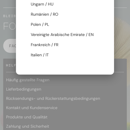
Ungarn / HU
Rumänien / RO
BLEIBEN WIR IN KONTAKT
FOLGE DER MAGIE
Polen / PL
Vereinigte Arabische Emirate / EN
Frankreich / FR
FACEBOOK
INSTAGRAM
Italien / IT
HILFE
Häufig gestellte Fragen
Lieferbedingungen
Rücksendungs- und Rückerstattungsbedingungen
Kontakt und Kundenservice
Produkte und Qualität
Zahlung und Sicherheit