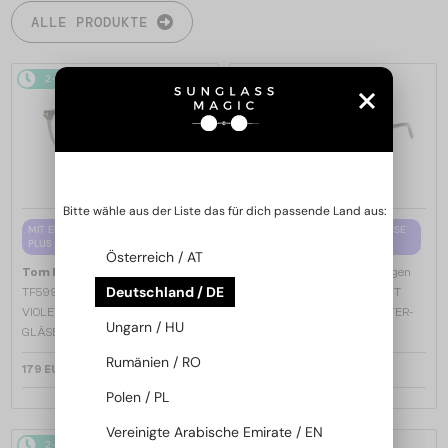
ALLE PRODUKTE
2-4 WERKTAGE
2-4 WERKTAGE
Bitte wähle aus der Liste das für dich passende Land aus:
MIT EINER EINSTÄRKENGLASLINSE
MIT EINER EINSTÄRKENGLASLINSE
PLUS 65 EUR
PLUS 65 EUR
Österreich / AT
—
—
Tom Ford
Brillenfassungen
Tom Ford
Brillenfassungen
Deutschland / DE
TF5998-K-B - 020 - 51 - MIT BLAU-
TF5998-K-B ECO - 001 - 51 - MIT
VIOLETTEM LICHTFILTER-
BLAU-VIOLETTEM LICHTFILTER-
Ungarn / HU
GLÄSERN
GLÄSERN
Rumänien / RO
179 EUR
179 EUR
Polen / PL
Vereinigte Arabische Emirate / EN
2-4 WERKTAGE
2-4 WERKTAGE