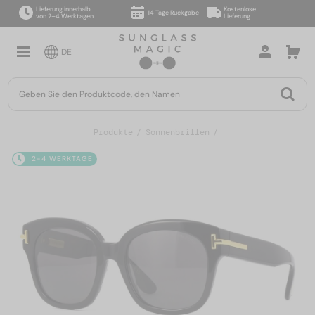
Lieferung innerhalb
Kostenlose
14 Tage Rückgabe
von 2–4 Werktagen
Lieferung
DE
Produkte
Sonnenbrillen
2-4 WERKTAGE