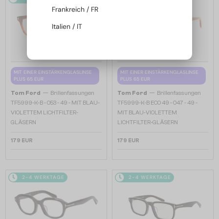
Frankreich / FR
Italien / IT
MIT EINER EINSTÄRKENGLASLINSE
MIT EINER EINSTÄRKENGLASLINSE
PLUS 65 EUR
PLUS 65 EUR
—
—
Tom Ford
Brillenfassungen
Tom Ford
Brillenfassungen
TF5999-K-B - 053 - 49 - MIT BLAU-
TF5999-K-B ECO 49 - 047 - 49 -
VIOLETTEM LICHTFILTER-
MIT BLAU-VIOLETTEM
GLÄSERN
LICHTFILTER-GLÄSERN
179 EUR
179 EUR
2-4 WERKTAGE
2-4 WERKTAGE