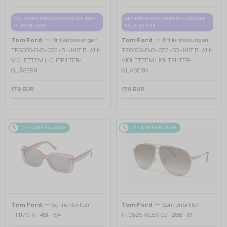
MIT EINER EINSTÄRKENGLASLINSE
MIT EINER EINSTÄRKENGLASLINSE
PLUS 65 EUR
PLUS 65 EUR
—
—
Tom Ford
Brillenfassungen
Tom Ford
Brillenfassungen
TF6005-D-B - 052 - 51 - MIT BLAU-
TF6006-D-B - 052 - 53 - MIT BLAU-
VIOLETTEM LICHTFILTER-
VIOLETTEM LICHTFILTER-
GLÄSERN
GLÄSERN
179 EUR
179 EUR
2-4 WERKTAGE
2-4 WERKTAGE
—
—
Tom Ford
Sonnenbrillen
Tom Ford
Sonnenbrillen
FT1170-K - 48F - 54
FT0825 RILEY-02 - 28B - 61