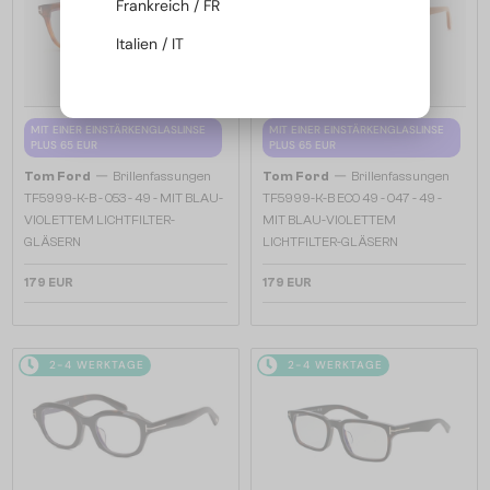
Frankreich / FR
Italien / IT
MIT EINER EINSTÄRKENGLASLINSE
MIT EINER EINSTÄRKENGLASLINSE
PLUS 65 EUR
PLUS 65 EUR
—
—
Tom Ford
Brillenfassungen
Tom Ford
Brillenfassungen
TF5999-K-B - 053 - 49 - MIT BLAU-
TF5999-K-B ECO 49 - 047 - 49 -
VIOLETTEM LICHTFILTER-
MIT BLAU-VIOLETTEM
GLÄSERN
LICHTFILTER-GLÄSERN
179 EUR
179 EUR
2-4 WERKTAGE
2-4 WERKTAGE