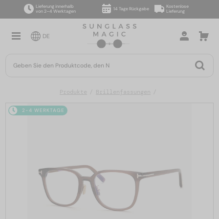
Lieferung innerhalb
Kostenlose
14 Tage Rückgabe
von 2–4 Werktagen
Lieferung
DE
Produkte
Brillenfassungen
2-4 WERKTAGE