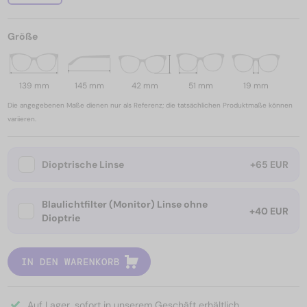
Größe
139 mm
145 mm
42 mm
51 mm
19 mm
Die angegebenen Maße dienen nur als Referenz; die tatsächlichen Produktmaße können
variieren.
Dioptrische Linse
+65 EUR
Blaulichtfilter (Monitor) Linse ohne
+40 EUR
Dioptrie
IN DEN WARENKORB
Auf Lager, sofort in unserem Geschäft erhältlich