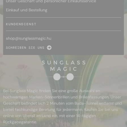
Unser Geschäft und persönlicher Einkaufsservice
Einkauf und Bestellung
KUNDENDIENST
shop@
sunglassmagic.hu
SCHREIBEN SIE UNS
Bei Sunglass Magic finden Sie eine große Auswahl an
hochwertigen Marken-Sonnenbrillen und Brillenfassungen. Unser
Geschäft befindet sich 2 Minuten vom Buda-Tunnel entfernt und
bietet fachkundige Beratung für jedermann. Kaufen Sie bei uns
online von überall im Land ein, mit einer 14-tägigen
Rückgabegarantie.