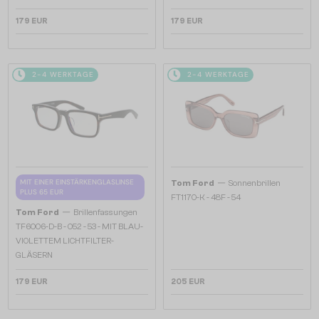
179 EUR
179 EUR
2-4 WERKTAGE
2-4 WERKTAGE
—
MIT EINER EINSTÄRKENGLASLINSE
Tom Ford
Sonnenbrillen
PLUS 65 EUR
FT1170-K - 48F - 54
—
Tom Ford
Brillenfassungen
TF6006-D-B - 052 - 53 - MIT BLAU-
VIOLETTEM LICHTFILTER-
GLÄSERN
179 EUR
205 EUR