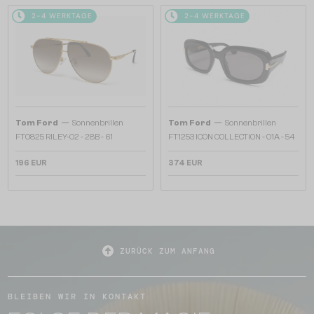
2-4 WERKTAGE
2-4 WERKTAGE
—
—
Tom Ford
Sonnenbrillen
Tom Ford
Sonnenbrillen
FT0825 RILEY-02 - 28B - 61
FT1253 ICON COLLECTION - 01A - 54
196 EUR
374 EUR
ZURÜCK ZUM ANFANG
BLEIBEN WIR IN KONTAKT