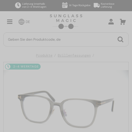
Lieferung innerhalb
Kostenlose
14 Tage Rückgabe
von 2–4 Werktagen
Lieferung
DE
Produkte
Brillenfassungen
2-4 WERKTAGE