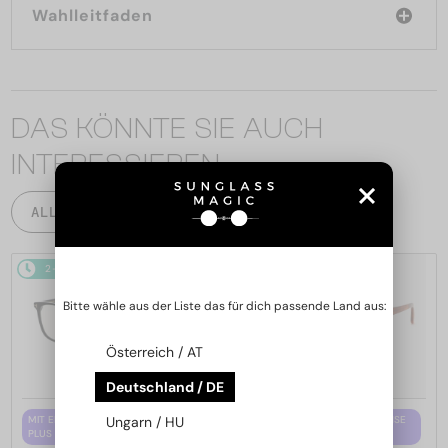
Wahlleitfaden
DAS KÖNNTE SIE AUCH
INTERESSIEREN
ALLE PRODUKTE
2-4 WERKTAGE
2-4 WERKTAGE
Bitte wähle aus der Liste das für dich passende Land aus:
Österreich / AT
Deutschland / DE
MIT EINER EINSTÄRKENGLASLINSE
MIT EINER EINSTÄRKENGLASLINSE
Ungarn / HU
PLUS 65 EUR
PLUS 65 EUR