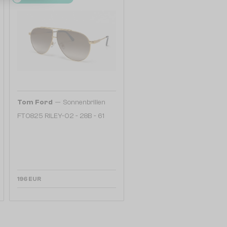
—
Tom Ford
Sonnenbrillen
FT0825 RILEY-02 - 28B - 61
196 EUR