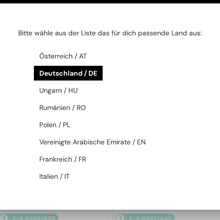
2-4 WERKTAGE
2-4 WERKTAGE
Bitte wähle aus der Liste das für dich passende Land aus:
Österreich / AT
Deutschland / DE
Ungarn / HU
Rumänien / RO
MIT EINER EINSTÄRKENGLASLINSE
MIT EINER EINSTÄRKENGLASLINSE
PLUS 65 EUR
PLUS 65 EUR
Polen / PL
—
—
Tom Ford
Brillenfassungen
Tom Ford
Brillenfassungen
Vereinigte Arabische Emirate / EN
TF5998-K-B ECO - 001 - 51 -
TF5999-K-B - 053 - 49 - MIT
MIT BLAU-VIOLETTEM
BLAU-VIOLETTEM
Frankreich / FR
LICHTFILTER-GLÄSERN
LICHTFILTER-GLÄSERN
Italien / IT
179 EUR
179 EUR
2-4 WERKTAGE
2-4 WERKTAGE