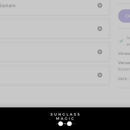
tionen
I
A
er
Voraus
Versa
Koste
ÜBER 
SIE AUCH INTERESSIERE