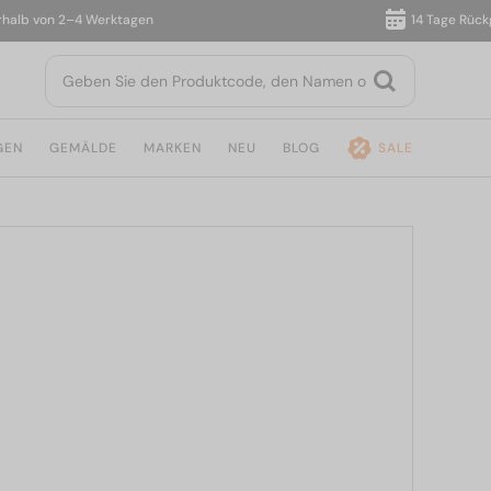
b von 2–4 Werktagen
14 Tage Rückgabe
GEN
GEMÄLDE
MARKEN
NEU
BLOG
SALE