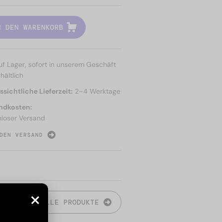
N DEN WARENKORB
uf Lager, sofort in unserem Geschäft
hältlich
sichtliche Lieferzeit:
2–4 Werktage
ndkosten:
nloser Versand
DEN VERSAND
N
ALLE PRODUKTE