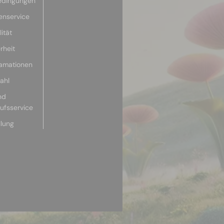
edingungen
enservice
ität
rheit
lamationen
ahl
nd
aufsservice
llung