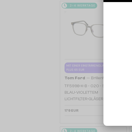
2-4 WERKTAGE
MIT EINER EINSTÄRKENGLASLINSE
PLUS 65 EUR
—
Tom Ford
Brillenfassungen
TF5998-K-B - 020 - 51 - MIT
BLAU-VIOLETTEM
LICHTFILTER-GLÄSERN
179 EUR
2-4 WERKTAGE