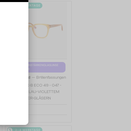
2-4 WERKTAGE
MIT EINER EINSTÄRKENGLASLINSE
PLUS 65 EUR
—
Tom Ford
Brillenfassungen
TF5999-K-B ECO 49 - 047 -
49 - MIT BLAU-VIOLETTEM
LICHTFILTER-GLÄSERN
179 EUR
2-4 WERKTAGE