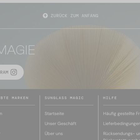
ZURÜCK ZUM ANFANG
MAGIE
RAM
EBTE MARKEN
SUNGLASS MAGIC
HILFE
n
Startseite
Häufig gestellte F
Unser Geschäft
Lieferbedingunge
r
Über uns
Rücksendungs- u