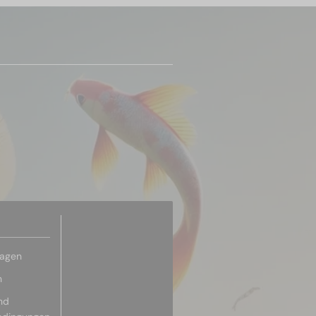
ragen
n
nd