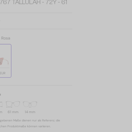
767 TALLULAH - 72Y - 61
R
:
Rosa
 EUR
e
mm
61 mm
14 mm
gebenen Maße dienen nur als Referenz; die
ichen Produktmaße können variieren.