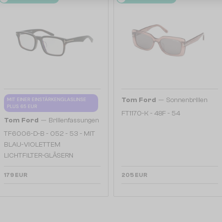
—
MIT EINER EINSTÄRKENGLASLINSE
Tom Ford
Sonnenbrillen
PLUS 65 EUR
FT1170-K - 48F - 54
—
Tom Ford
Brillenfassungen
TF6006-D-B - 052 - 53 - MIT
BLAU-VIOLETTEM
LICHTFILTER-GLÄSERN
179 EUR
205 EUR