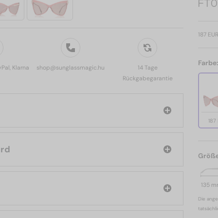
FT0
187 EU
Farbe
yPal, Klarna
shop@sunglassmagic.hu
14 Tage
Rückgabegarantie
187
m Ford
Größ
135 
Die ange
tatsächl