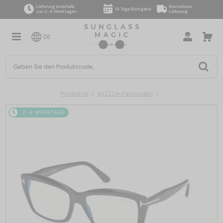
Lieferung innerhalb
Kostenlose
14 Tage Rückgabe
von 2–4 Werktagen
Lieferung
DE
Produkte
Brillenfassungen
2-4 WERKTAGE