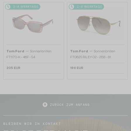
2-4 WERKTAGE
2-4 WERKTAGE
—
—
Tom Ford
Sonnenbrillen
Tom Ford
Sonnenbrillen
FT1170-K - 48F - 54
FT0825 RILEY-02 - 28B - 61
205 EUR
196 EUR
ZURÜCK ZUM ANFANG
BLEIBEN WIR IN KONTAKT