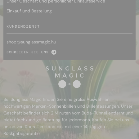
Unser Geschäft und persönlicher Einkaufsservice
Einkauf und Bestellung
KUNDENDIENST
shop@
sunglassmagic.hu
SCHREIBEN SIE UNS
Bei Sunglass Magic finden Sie eine große Auswahl an
hochwertigen Marken-Sonnenbrillen und Brillenfassungen. Unser
Geschäft befindet sich 2 Minuten vom Buda-Tunnel entfernt und
bietet fachkundige Beratung für jedermann. Kaufen Sie bei uns
online von überall im Land ein, mit einer 14-tägigen
Rückgabegarantie.