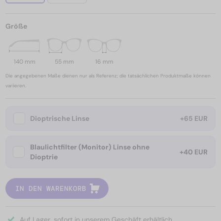
Größe
140 mm
55 mm
16 mm
Die angegebenen Maße dienen nur als Referenz; die tatsächlichen Produktmaße können
variieren.
Dioptrische Linse
+65 EUR
Blaulichtfilter (Monitor) Linse ohne
+40 EUR
Dioptrie
IN DEN WARENKORB
Auf Lager, sofort in unserem Geschäft erhältlich