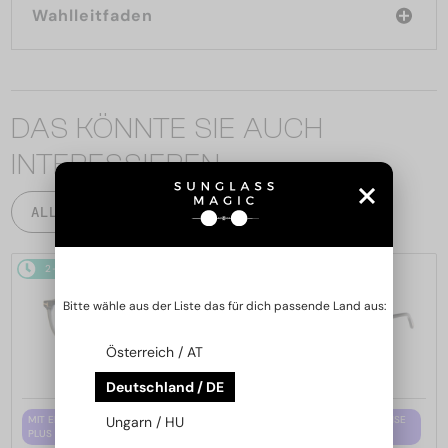
Wahlleitfaden
DAS KÖNNTE SIE AUCH
INTERESSIEREN
ALLE PRODUKTE
2-4 WERKTAGE
2-4 WERKTAGE
Bitte wähle aus der Liste das für dich passende Land aus:
Österreich / AT
Deutschland / DE
MIT EINER EINSTÄRKENGLASLINSE
MIT EINER EINSTÄRKENGLASLINSE
Ungarn / HU
PLUS 65 EUR
PLUS 65 EUR