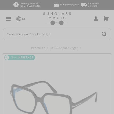
Lieferung innerhalb
Kostenlose
14 Tage Rückgabe
von 2–4 Werktagen
Lieferung
DE
Produkte
Brillenfassungen
2-4 WERKTAGE