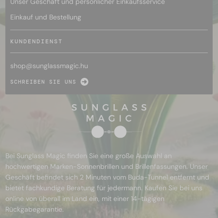
Unser Geschäft und persönlicher Einkaufsservice
Einkauf und Bestellung
KUNDENDIENST
shop@
sunglassmagic.hu
SCHREIBEN SIE UNS
Bei Sunglass Magic finden Sie eine große Auswahl an
hochwertigen Marken-Sonnenbrillen und Brillenfassungen. Unser
Geschäft befindet sich 2 Minuten vom Buda-Tunnel entfernt und
bietet fachkundige Beratung für jedermann. Kaufen Sie bei uns
online von überall im Land ein, mit einer 14-tägigen
Rückgabegarantie.