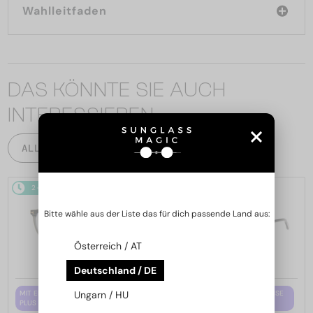
Wahlleitfaden
DAS KÖNNTE SIE AUCH
INTERESSIEREN
ALLE PRODUKTE
2-4 WERKTAGE
2-4 WERKTAGE
Bitte wähle aus der Liste das für dich passende Land aus:
Österreich / AT
Deutschland / DE
MIT EINER EINSTÄRKENGLASLINSE
MIT EINER EINSTÄRKENGLASLINSE
Ungarn / HU
PLUS 65 EUR
PLUS 65 EUR