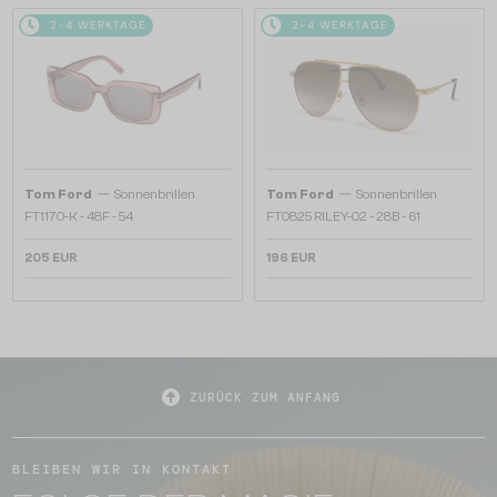
2-4 WERKTAGE
2-4 WERKTAGE
—
—
Tom Ford
Sonnenbrillen
Tom Ford
Sonnenbrillen
FT1170-K - 48F - 54
FT0825 RILEY-02 - 28B - 61
205 EUR
196 EUR
ZURÜCK ZUM ANFANG
BLEIBEN WIR IN KONTAKT