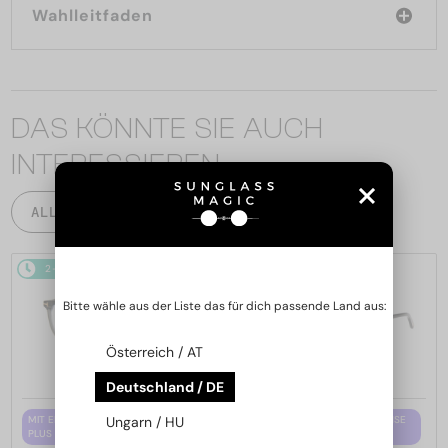
Wahlleitfaden
DAS KÖNNTE SIE AUCH
INTERESSIEREN
ALLE PRODUKTE
2-4 WERKTAGE
2-4 WERKTAGE
Bitte wähle aus der Liste das für dich passende Land aus:
Österreich / AT
Deutschland / DE
MIT EINER EINSTÄRKENGLASLINSE
MIT EINER EINSTÄRKENGLASLINSE
Ungarn / HU
PLUS 65 EUR
PLUS 65 EUR