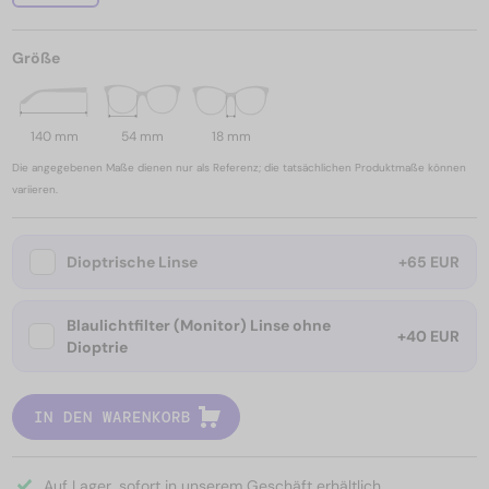
Größe
140 mm
54 mm
18 mm
Die angegebenen Maße dienen nur als Referenz; die tatsächlichen Produktmaße können
variieren.
Dioptrische Linse
+65 EUR
Blaulichtfilter (Monitor) Linse ohne
+40 EUR
Dioptrie
IN DEN WARENKORB
Auf Lager, sofort in unserem Geschäft erhältlich