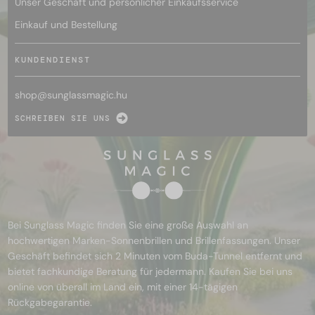
Unser Geschäft und persönlicher Einkaufsservice
Einkauf und Bestellung
KUNDENDIENST
shop@
sunglassmagic.hu
SCHREIBEN SIE UNS
Bei Sunglass Magic finden Sie eine große Auswahl an
hochwertigen Marken-Sonnenbrillen und Brillenfassungen. Unser
Geschäft befindet sich 2 Minuten vom Buda-Tunnel entfernt und
bietet fachkundige Beratung für jedermann. Kaufen Sie bei uns
online von überall im Land ein, mit einer 14-tägigen
Rückgabegarantie.