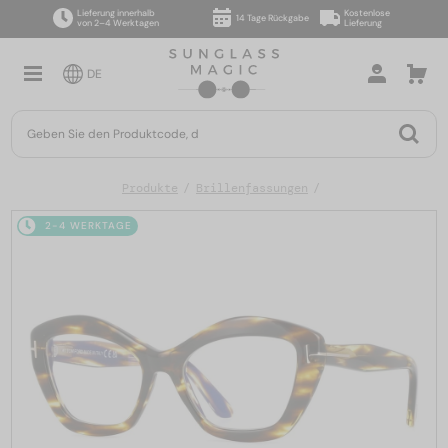
Lieferung innerhalb
Kostenlose
14 Tage Rückgabe
von 2–4 Werktagen
Lieferung
DE
Produkte
Brillenfassungen
2-4 WERKTAGE