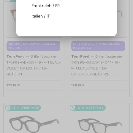
Frankreich / FR
Italien / IT
MIT EINER EINSTÄRKENGLASLINSE
MIT EINER EINSTÄRKENGLASLINSE
PLUS 65 EUR
PLUS 65 EUR
—
—
Tom Ford
Brillenfassungen
Tom Ford
Brillenfassungen
TF5999-K-B - 053 - 49 - MIT BLAU-
TF5999-K-B ECO 49 - 047 - 49 -
VIOLETTEM LICHTFILTER-
MIT BLAU-VIOLETTEM
GLÄSERN
LICHTFILTER-GLÄSERN
179 EUR
179 EUR
2-4 WERKTAGE
2-4 WERKTAGE