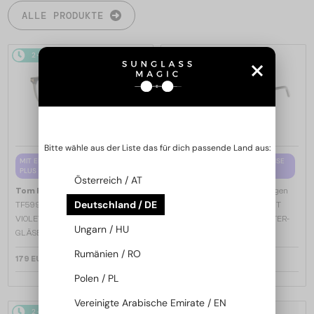
ALLE PRODUKTE
2-4 WERKTAGE
2-4 WERKTAGE
Bitte wähle aus der Liste das für dich passende Land aus:
MIT EINER EINSTÄRKENGLASLINSE
MIT EINER EINSTÄRKENGLASLINSE
PLUS 65 EUR
PLUS 65 EUR
Österreich / AT
—
—
Tom Ford
Brillenfassungen
Tom Ford
Brillenfassungen
Deutschland / DE
TF5998-K-B - 020 - 51 - MIT BLAU-
TF5998-K-B ECO - 001 - 51 - MIT
VIOLETTEM LICHTFILTER-
BLAU-VIOLETTEM LICHTFILTER-
Ungarn / HU
GLÄSERN
GLÄSERN
Rumänien / RO
179 EUR
179 EUR
Polen / PL
Vereinigte Arabische Emirate / EN
2-4 WERKTAGE
2-4 WERKTAGE