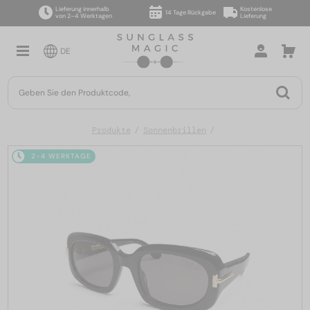
Lieferung innerhalb
Kostenlose
14 Tage Rückgabe
von 2–4 Werktagen
Lieferung
DE
Produkte
Sonnenbrillen
2-4 WERKTAGE