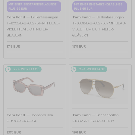
MIT EINER EINSTÄRKENGLASLINSE
MIT EINER EINSTÄRKENGLASLINSE
PLUS 65 EUR
PLUS 65 EUR
—
—
Tom Ford
Brillenfassungen
Tom Ford
Brillenfassungen
TF6005-D-B - 052 - 51 - MIT BLAU-
TF6006-D-B - 052 - 53 - MIT BLAU-
VIOLETTEM LICHTFILTER-
VIOLETTEM LICHTFILTER-
GLÄSERN
GLÄSERN
179 EUR
179 EUR
2-4 WERKTAGE
2-4 WERKTAGE
—
—
Tom Ford
Sonnenbrillen
Tom Ford
Sonnenbrillen
FT1170-K - 48F - 54
FT0825 RILEY-02 - 28B - 61
205 EUR
196 EUR