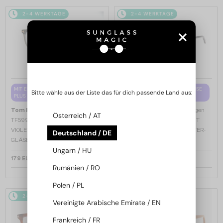
2-4 WERKTAGE
2-4 WERKTAGE
MIT EINER EINSTÄRKENGLASLINSE
MIT EINER EINSTÄRKENGLASLINSE
Bitte wähle aus der Liste das für dich passende Land aus:
PLUS 65 EUR
PLUS 65 EUR
—
—
Tom Ford
Brillenfassungen
Tom Ford
Brillenfassungen
Österreich / AT
TF5998-K-B - 020 - 51 - MIT BLAU-
TF5998-K-B ECO - 001 - 51 - MIT
VIOLETTEM LICHTFILTER-
BLAU-VIOLETTEM LICHTFILTER-
Deutschland / DE
GLÄSERN
GLÄSERN
Ungarn / HU
179 EUR
179 EUR
Rumänien / RO
Polen / PL
2-4 WERKTAGE
2-4 WERKTAGE
Vereinigte Arabische Emirate / EN
Frankreich / FR