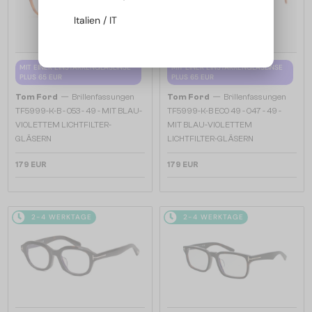
Italien / IT
MIT EINER EINSTÄRKENGLASLINSE
MIT EINER EINSTÄRKENGLASLINSE
PLUS 65 EUR
PLUS 65 EUR
—
—
Tom Ford
Brillenfassungen
Tom Ford
Brillenfassungen
TF5999-K-B - 053 - 49 - MIT BLAU-
TF5999-K-B ECO 49 - 047 - 49 -
VIOLETTEM LICHTFILTER-
MIT BLAU-VIOLETTEM
GLÄSERN
LICHTFILTER-GLÄSERN
179 EUR
179 EUR
2-4 WERKTAGE
2-4 WERKTAGE