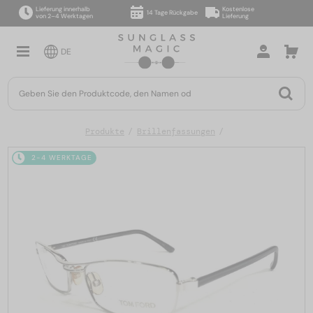
Lieferung innerhalb
Kostenlose
14 Tage Rückgabe
von 2–4 Werktagen
Lieferung
DE
Produkte
Brillenfassungen
2-4 WERKTAGE