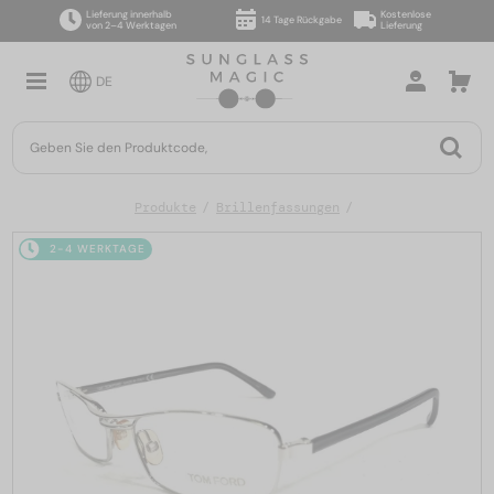
Lieferung innerhalb
Kostenlose
14 Tage Rückgabe
von 2–4 Werktagen
Lieferung
DE
Produkte
Brillenfassungen
2-4 WERKTAGE