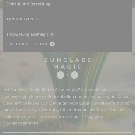
Einkauf und Bestellung
KUNDENDIENST
shop@
sunglassmagic.hu
SCHREIBEN SIE UNS
Bei Sunglass Magic finden Sie eine große Auswahl an
hochwertigen Marken-Sonnenbrillen und Brillenfassungen. Unser
Geschäft befindet sich 2 Minuten vom Buda-Tunnel entfernt und
bietet fachkundige Beratung für jedermann. Kaufen Sie bei uns
online von überall im Land ein, mit einer 14-tägigen
Rückgabegarantie.