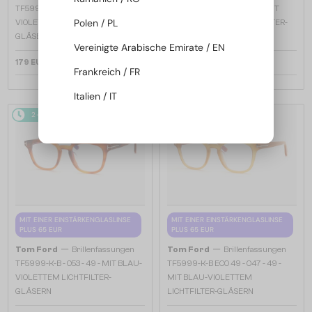
TF5998-K-B - 020 - 51 - MIT BLAU-
TF5998-K-B ECO - 001 - 51 - MIT
Polen / PL
VIOLETTEM LICHTFILTER-
BLAU-VIOLETTEM LICHTFILTER-
GLÄSERN
GLÄSERN
Vereinigte Arabische Emirate / EN
179 EUR
179 EUR
Frankreich / FR
Italien / IT
2-4 WERKTAGE
2-4 WERKTAGE
MIT EINER EINSTÄRKENGLASLINSE
MIT EINER EINSTÄRKENGLASLINSE
PLUS 65 EUR
PLUS 65 EUR
—
—
Tom Ford
Brillenfassungen
Tom Ford
Brillenfassungen
TF5999-K-B - 053 - 49 - MIT BLAU-
TF5999-K-B ECO 49 - 047 - 49 -
VIOLETTEM LICHTFILTER-
MIT BLAU-VIOLETTEM
GLÄSERN
LICHTFILTER-GLÄSERN