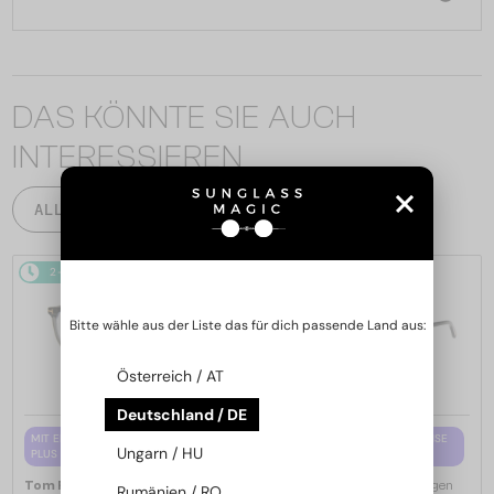
DAS KÖNNTE SIE AUCH
INTERESSIEREN
ALLE PRODUKTE
2-4 WERKTAGE
2-4 WERKTAGE
Bitte wähle aus der Liste das für dich passende Land aus:
Österreich / AT
Deutschland / DE
MIT EINER EINSTÄRKENGLASLINSE
MIT EINER EINSTÄRKENGLASLINSE
Ungarn / HU
PLUS 65 EUR
PLUS 65 EUR
—
—
Tom Ford
Brillenfassungen
Tom Ford
Brillenfassungen
Rumänien / RO