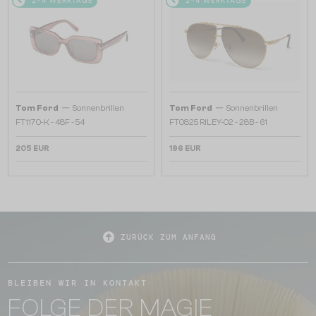
2-4 WERKTAGE
2-4 WERKTAGE
—
—
Tom Ford
Sonnenbrillen
Tom Ford
Sonnenbrillen
FT1170-K - 48F - 54
FT0825 RILEY-02 - 28B - 61
205 EUR
196 EUR
ZURÜCK ZUM ANFANG
BLEIBEN WIR IN KONTAKT
FOLGE DER MAGIE