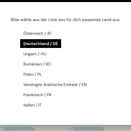
2-4 WERKTAGE
2-4 WERKTAGE
Bitte wähle aus der Liste das für dich passende Land aus:
Österreich / AT
Deutschland / DE
Ungarn / HU
Rumänien / RO
MIT EINER EINSTÄRKENGLASLINSE
MIT EINER EINSTÄRKENGLASLINSE
PLUS 65 EUR
PLUS 65 EUR
Polen / PL
—
—
Tom Ford
Brillenfassungen
Tom Ford
Brillenfassungen
Vereinigte Arabische Emirate / EN
TF5998-K-B ECO - 001 - 51 -
TF5999-K-B - 053 - 49 - MIT
MIT BLAU-VIOLETTEM
BLAU-VIOLETTEM
Frankreich / FR
LICHTFILTER-GLÄSERN
LICHTFILTER-GLÄSERN
Italien / IT
179 EUR
179 EUR
2-4 WERKTAGE
2-4 WERKTAGE