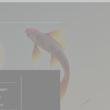
ragen
n
nd