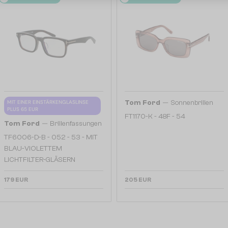
—
MIT EINER EINSTÄRKENGLASLINSE
Tom Ford
Sonnenbrillen
PLUS 65 EUR
FT1170-K - 48F - 54
—
Tom Ford
Brillenfassungen
TF6006-D-B - 052 - 53 - MIT
BLAU-VIOLETTEM
LICHTFILTER-GLÄSERN
179 EUR
205 EUR