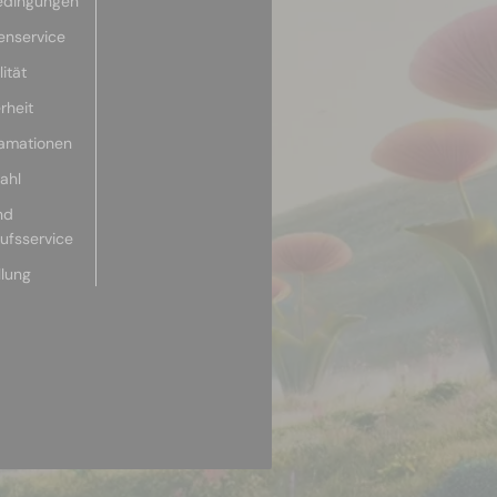
edingungen
enservice
ität
rheit
lamationen
ahl
nd
aufsservice
llung