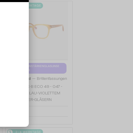
2-4 WERKTAGE
MIT EINER EINSTÄRKENGLASLINSE
PLUS 65 EUR
—
Tom Ford
Brillenfassungen
TF5999-K-B ECO 49 - 047 -
49 - MIT BLAU-VIOLETTEM
LICHTFILTER-GLÄSERN
179 EUR
2-4 WERKTAGE