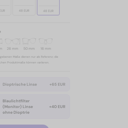
EUR
48 EUR
48 EUR
e
mm
26 mm
50 mm
16 mm
gebenen Maße dienen nur als Referenz; die
ichen Produktmaße können variieren.
Dioptrische Linse
+65 EUR
Blaulichtfilter
(Monitor) Linse
+40 EUR
ohne Dioptrie