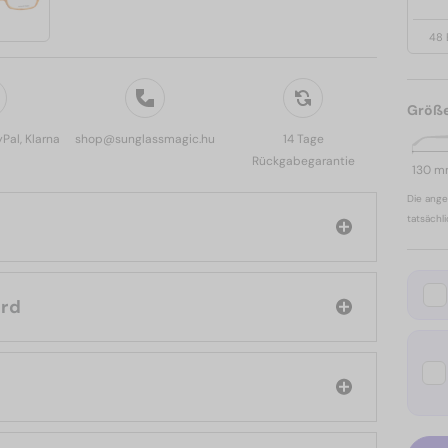
48 
Größ
yPal, Klarna
shop@sunglassmagic.hu
14 Tage
Rückgabegarantie
130 
Die ange
tatsächl
m Ford