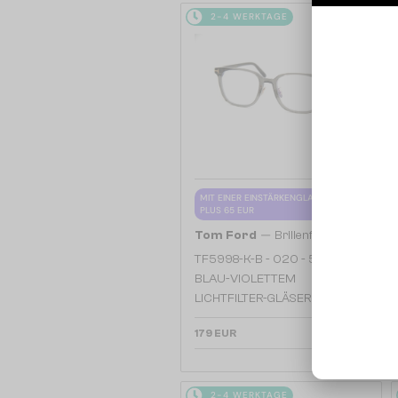
2-4 WERKTAGE
MIT EINER EINSTÄRKENGLASLINSE
PLUS 65 EUR
—
Tom Ford
Brillenfassungen
TF5998-K-B - 020 - 51 - MIT
BLAU-VIOLETTEM
LICHTFILTER-GLÄSERN
179 EUR
2-4 WERKTAGE