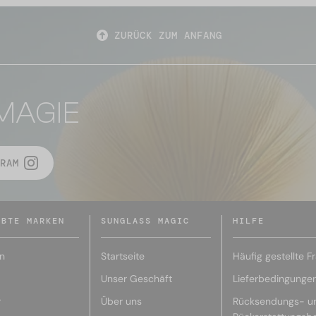
ZURÜCK ZUM ANFANG
MAGIE
RAM
EBTE MARKEN
SUNGLASS MAGIC
HILFE
n
Startseite
Häufig gestellte F
Unser Geschäft
Lieferbedingunge
r
Über uns
Rücksendungs- u