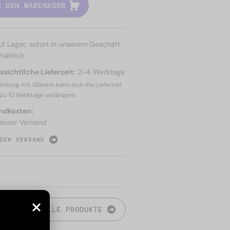
N DEN WARENKORB
uf Lager, sofort in unserem Geschäft
hältlich
sichtliche Lieferzeit:
2–4 Werktage
tellung mit Gläsern kann sich die Lieferzeit
 zu
10 Werktage
verlängern.
ndkosten:
nloser Versand
DEN VERSAND
N
ALLE PRODUKTE