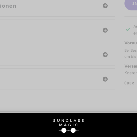
I
tionen
A
er
Voraus
Bei Bes
um bis
Versa
Koste
ÜBER 
SIE AUCH INTERESSIERE