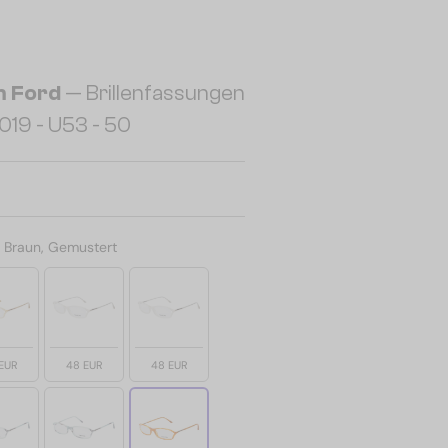
 Ford
— Brillenfassungen
19 - U53 - 50
:
Braun, Gemustert
EUR
48 EUR
48 EUR