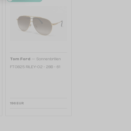
—
Tom Ford
Sonnenbrillen
FT0825 RILEY-02 - 28B - 61
196 EUR