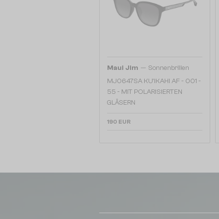
—
Maui Jim
Sonnenbrillen
MJ0647SA KU'IKAHI AF - 001 -
55 - MIT POLARISIERTEN
GLÄSERN
190 EUR