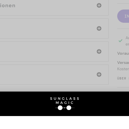
tionen
I
A
er
Voraus
Versa
Koste
ÜBER 
SIE AUCH INTERESSIERE