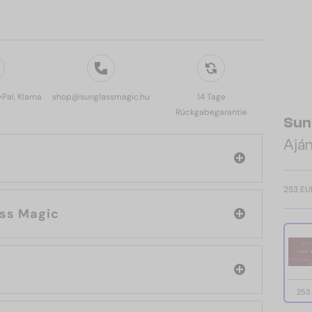
yPal, Klarna
shop@sunglassmagic.hu
14 Tage
Rückgabegarantie
Sun
Aján
253 EU
e: Sunglass Magic
253