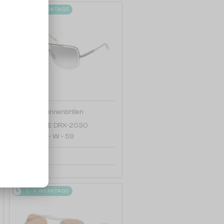
2-4 WERKTAGE
—
Dita
Sonnenbrillen
MACH ONE DRX-2030
TITANIUM - W - 59
646 EUR
2-4 WERKTAGE