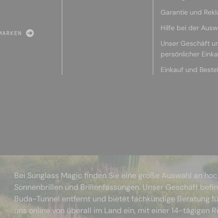
Garantie und Rek
Hilfe bei der Ausw
MARKEN
Unser Geschäft u
persönlicher Eink
Einkauf und Beste
Bei Sunglass Magic finden Sie eine große Auswahl an ho
Sonnenbrillen und Brillenfassungen. Unser Geschäft befi
Buda-Tunnel entfernt und bietet fachkundige Beratung fü
uns online von überall im Land ein, mit einer 14-tägigen 