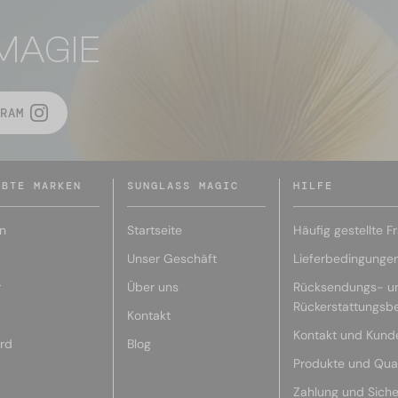
MAGIE
RAM
EBTE MARKEN
SUNGLASS MAGIC
HILFE
n
Startseite
Häufig gestellte F
Unser Geschäft
Lieferbedingunge
r
Über uns
Rücksendungs- u
Rückerstattungsb
Kontakt
Kontakt und Kund
rd
Blog
Produkte und Qual
Zahlung und Siche