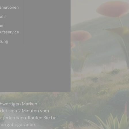
lamationen
ahl
nd
aufsservice
llung
chwertigen Marken-
ndet sich 2 Minuten vom
r jedermann. Kaufen Sie bei
Rückgabegarantie.