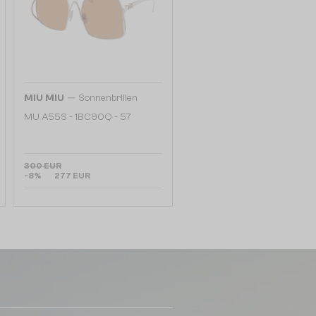
—
MIU MIU
Sonnenbrillen
MU A55S - ​1BC90Q - ​57
300 EUR
-8%
277 EUR