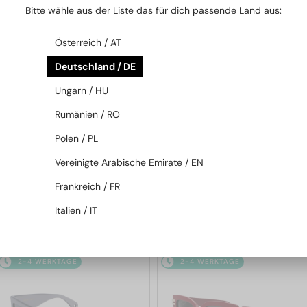
Bitte wähle aus der Liste das für dich passende Land aus:
2-4 WERKTAGE
2-4 WERKTAGE
-20%
Österreich / AT
Deutschland / DE
Ungarn / HU
Rumänien / RO
Polen / PL
—
Sunglass Magic
Celine
Sonnenbrillen
Vereinigte Arabische Emirate / EN
Ajándékkártya 50.000 Ft
CL40242I - 01B - 53
Frankreich / FR
Italien / IT
232 EUR
127 EUR
290 EUR
2-4 WERKTAGE
2-4 WERKTAGE