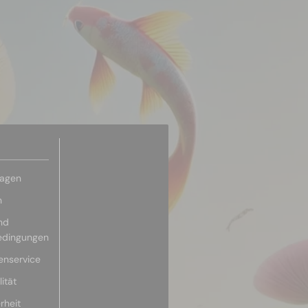
ragen
n
nd
edingungen
enservice
ität
rheit