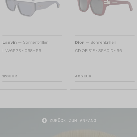
—
—
Lanvin
Sonnenbrillen
Dior
Sonnenbrillen
LNV652S - 058 - 55
CDIOR S1F - 35A0 D - 56
126 EUR
405 EUR
ZURÜCK ZUM ANFANG