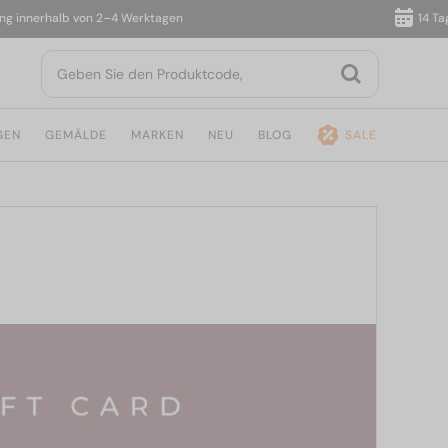
nnerhalb von 2–4 Werktagen
14 Tage R
GEN
GEMÄLDE
MARKEN
NEU
BLOG
SALE