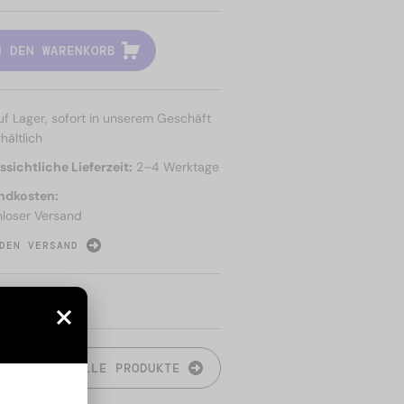
N DEN WARENKORB
uf Lager, sofort in unserem Geschäft
hältlich
sichtliche Lieferzeit:
2–4 Werktage
ndkosten:
nloser Versand
DEN VERSAND
N
ALLE PRODUKTE