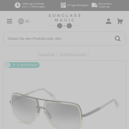
Lieferung innerhalb
Kostenlose
14 Tage Rückgabe
von 2–4 Werktagen
Lieferung
DE
Produkte
Sonnenbrillen
2-4 WERKTAGE