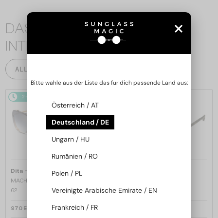
DAS KÖNNTE SIE AUCH
INTERESSIEREN
ALLE PRODUKTE
Bitte wähle aus der Liste das für dich passende Land aus:
2-4 WERKTAGE
2-4 WERKTAGE
Österreich / AT
Deutschland / DE
Ungarn / HU
Rumänien / RO
—
—
Dita
Sonnenbrillen
Dita
Sonnenbrillen
Polen / PL
MACH SIX//TITANIUM DTS121 - 01 -
MACH-S DTS412-A - 04 - 55
Vereinigte Arabische Emirate / EN
62
Frankreich / FR
970 EUR
643 EUR