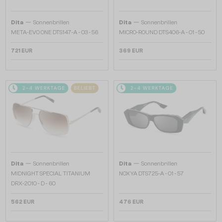
—
—
Dita
Sonnenbrillen
Dita
Sonnenbrillen
META-EVO ONE DTS147-A - 03 - 56
MICRO-ROUND DTS406-A - 01 - 50
721 EUR
369 EUR
2-4 WERKTAGE
BELIEBT
2-4 WERKTAGE
—
—
Dita
Sonnenbrillen
Dita
Sonnenbrillen
MIDNIGHT SPECIAL TITANIUM
NOXYA DTS725-A - 01 - 57
DRX-2010 - D - 60
562 EUR
476 EUR