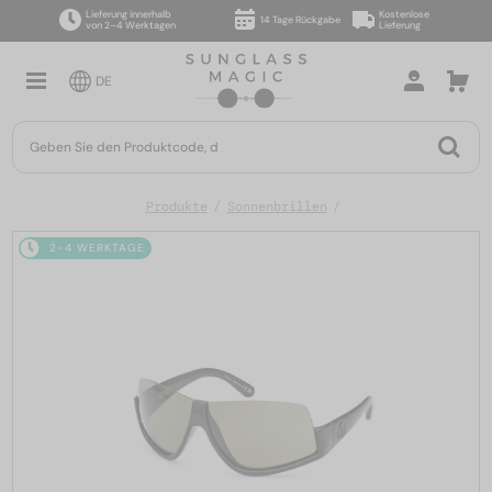
Lieferung innerhalb
Kostenlose
14 Tage Rückgabe
von 2–4 Werktagen
Lieferung
DE
Produkte
Sonnenbrillen
2-4 WERKTAGE