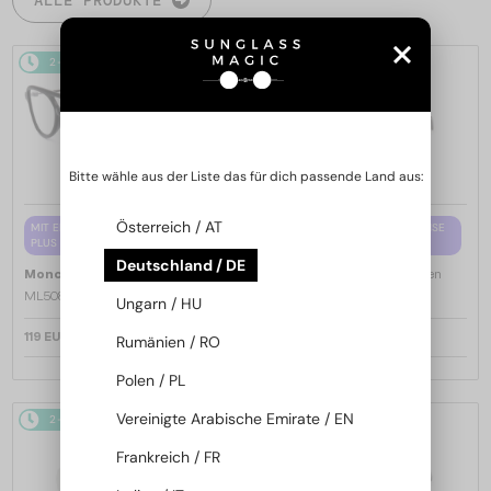
2-4 WERKTAGE
2-4 WERKTAGE
Bitte wähle aus der Liste das für dich passende Land aus:
Österreich / AT
MIT EINER EINSTÄRKENGLASLINSE
MIT EINER EINSTÄRKENGLASLINSE
PLUS 65 EUR
PLUS 65 EUR
Deutschland / DE
—
—
Moncler
Brillenfassungen
Moncler
Brillenfassungen
ML5081 - 001 - 56
ML5202 - 036 - 56
Ungarn / HU
119 EUR
119 EUR
Rumänien / RO
Polen / PL
Vereinigte Arabische Emirate / EN
2-4 WERKTAGE
2-4 WERKTAGE
Frankreich / FR