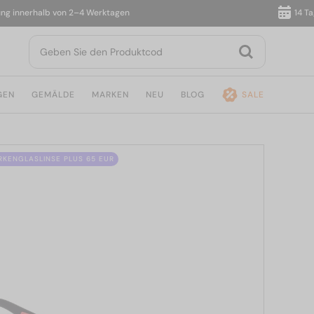
nnerhalb von 2–4 Werktagen
14 Tage R
GEN
GEMÄLDE
MARKEN
NEU
BLOG
SALE
ÄRKENGLASLINSE PLUS 65 EUR