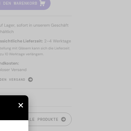
N DEN WARENKORB
uf Lager, sofort in unserem Geschäft
hältlich
sichtliche Lieferzeit:
2–4 Werktage
tellung mit Gläsern kann sich die Lieferzeit
 zu
10 Werktage
verlängern.
ndkosten:
nloser Versand
DEN VERSAND
N
ALLE PRODUKTE