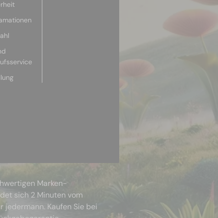
rheit
lamationen
ahl
nd
aufsservice
llung
chwertigen Marken-
ndet sich 2 Minuten vom
r jedermann. Kaufen Sie bei