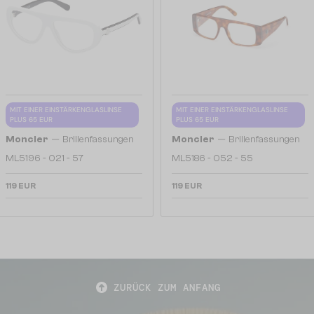
MIT EINER EINSTÄRKENGLASLINSE
MIT EINER EINSTÄRKENGLASLINSE
PLUS 65 EUR
PLUS 65 EUR
—
—
Moncler
Brillenfassungen
Moncler
Brillenfassungen
ML5196 - 021 - 57
ML5186 - 052 - 55
119 EUR
119 EUR
ZURÜCK ZUM ANFANG