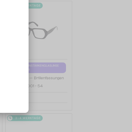
2-4 WERKTAGE
MIT EINER EINSTÄRKENGLASLINSE
PLUS 65 EUR
—
Moncler
Brillenfassungen
ML5197 - 001 - 54
119 EUR
2-4 WERKTAGE