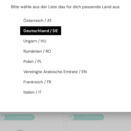
2-4 WERKTAGE
2-4 WERKTAGE
Bitte wähle aus der Liste das für dich passende Land aus:
Österreich / AT
Deutschland / DE
Ungarn / HU
Rumänien / RO
Polen / PL
MIT EINER EINSTÄRKENGLASLINSE
MIT EINER EINSTÄRKENGLASLINSE
PLUS 65 EUR
PLUS 65 EUR
Vereinigte Arabische Emirate / EN
—
—
Moncler
Brillenfassungen
Moncler
Brillenfassungen
Frankreich / FR
ML5202 - 036 - 56
ML5197 - 021 - 54
Italien / IT
119 EUR
119 EUR
2-4 WERKTAGE
2-4 WERKTAGE