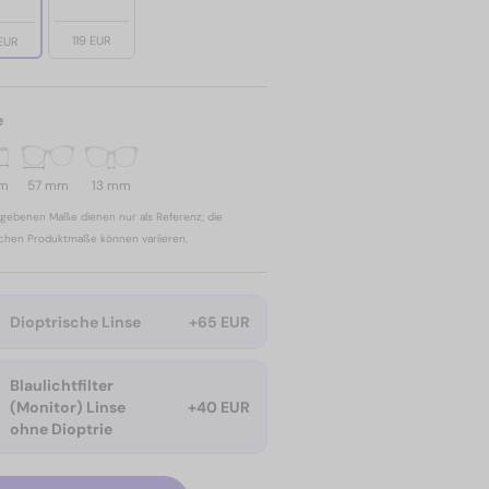
119 EUR
 EUR
e
mm
57 mm
13 mm
gebenen Maße dienen nur als Referenz; die
ichen Produktmaße können variieren.
Dioptrische Linse
+65 EUR
Blaulichtfilter
(Monitor) Linse
+40 EUR
ohne Dioptrie