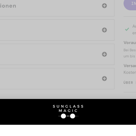
I
tionen
A
er
Voraus
Bei Bes
um bis
Versa
Koste
ÜBER 
SIE AUCH INTERESSIERE