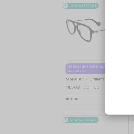
2-4 WERKTAGE
MIT EINER EINSTÄRKENGLASLINSE
PLUS 65 EUR
—
Moncler
Brillenfassungen
ML5081 - 001 - 56
119 EUR
2-4 WERKTAGE