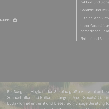
Zahlung und Siche
Garantie und Rek
Hilfe bei der Ausw
MARKEN
Unser Geschäft u
persönlicher Eink
Einkauf und Beste
Bei Sunglass Magic finden Sie eine große Auswahl an ho
Sonnenbrillen und Brillenfassungen. Unser Geschäft befi
Buda-Tunnel entfernt und bietet fachkundige Beratung fü