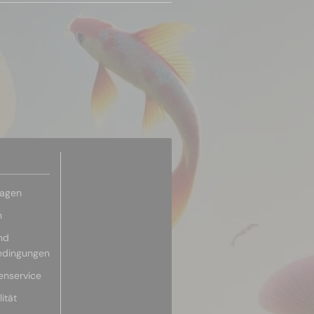
ragen
n
nd
edingungen
enservice
ität