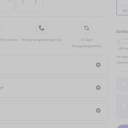
119
Größ
yPal, Klarna
shop@sunglassmagic.hu
14 Tage
Rückgabegarantie
145 
Die ange
tatsächl
cler