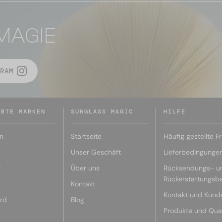
MAGIE
RAM
EBTE MARKEN
SUNGLASS MAGIC
HILFE
n
Startseite
Häufig gestellte F
Unser Geschäft
Lieferbedingunge
r
Über uns
Rücksendungs- u
Rückerstattungsb
Kontakt
Kontakt und Kund
rd
Blog
Produkte und Qual