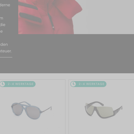
oderne
em
die
he
 den
teuer.
2-4 WERKTAGE
2-4 WERKTAGE