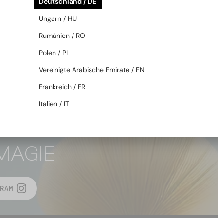
Deutschland / DE
und ergonomisches Design sorgen dafür, dass die Brillen bequem und 
 die Hightech-Innovation der Marke spiegeln sich in jedem Stück wider.
Ungarn / HU
 nur Wert auf Stil, sondern auch auf Funktionalität und Premium-Qualitä
Rumänien / RO
anz auszeichnen.
Polen / PL
Vereinigte Arabische Emirate / EN
Frankreich / FR
ZURÜCK ZUM ANFANG
Italien / IT
MAGIE
RAM