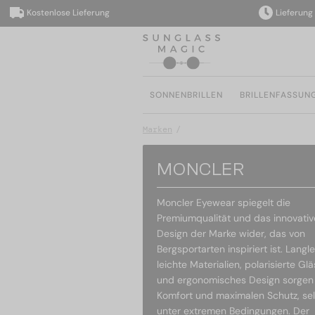
Kostenlose Lieferung
Lieferung inn
SONNENBRILLEN
BRILLENFASSUN
Marken
MONCLER
Moncler Eyewear spiegelt die
Premiumqualität und das innovativ
Design der Marke wider, das von
Bergsportarten inspiriert ist. Langl
leichte Materialien, polarisierte Glä
und ergonomisches Design sorgen 
Komfort und maximalen Schutz, se
unter extremen Bedingungen. Der