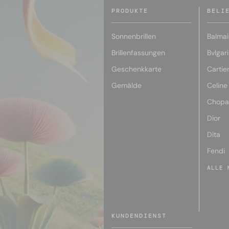
PRODUKTE
BELI
Sonnenbrillen
Balmai
Brillenfassungen
Bvlgari
Geschenkkarte
Cartie
Gemälde
Celine
Chopa
Dior
Dita
Fendi
ALLE 
KUNDENDIENST