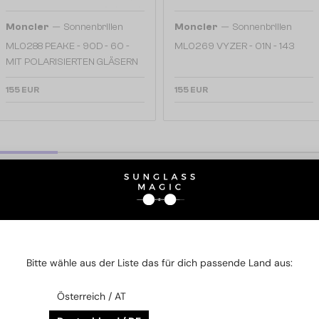
—
—
Moncler
Sonnenbrillen
Moncler
Sonnenbrillen
ML0288 PEAKE - 90D - 60 -
ML0269 VYZER - 01N - 143
MIT POLARISIERTEN GLÄSERN
155 EUR
155 EUR
E MARKE
Bitte wähle aus der Liste das für dich passende Land aus:
Österreich / AT
t die Tradition der Marke im Bergsport mit höchster Qualität. Moncle
 während die Modelle einen sportlichen Outdoor-Lifestyle widerspiegel