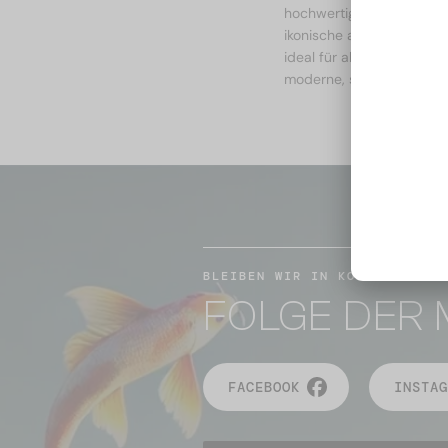
hochwertige Materialien 
ikonische alpine Stil und
ideal für alle, die nicht
moderne, sportliche Eleg
BLEIBEN WIR IN KONTAKT
FOLGE DER 
FACEBOOK
INSTAG