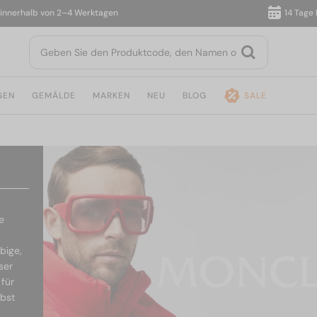
erhalb von 2–4 Werktagen
14 Tage Rüc
GEN
GEMÄLDE
MARKEN
NEU
BLOG
SALE
e
ebige,
ser
für
lbst