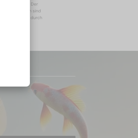
langlebig sind. Der
 Moncler-Brillen sind
t legen und sich durch