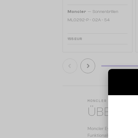
—
Moncler
Sonnenbrillen
ML0292-P - 02A - 54
155 EUR
MONCLER
ÜBER DI
Moncler Eyewear verbinde
Funktionalität und Luxus,