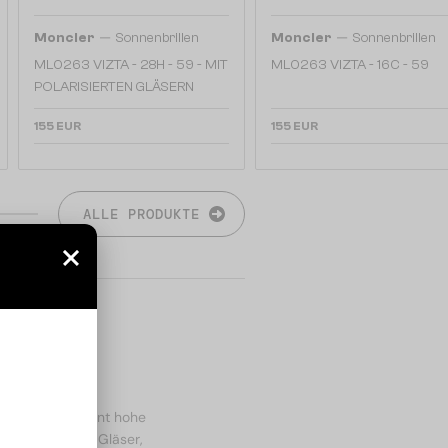
—
—
Moncler
Sonnenbrillen
Moncler
Sonnenbrillen
ML0263 VIZTA - 28H - 59 - MIT
ML0263 VIZTA - 16C - 59
POLARISIERTEN GLÄSERN
155 EUR
155 EUR
ALLE PRODUKTE
r Eyewear vereint hohe
n. Polarisierte Gläser,