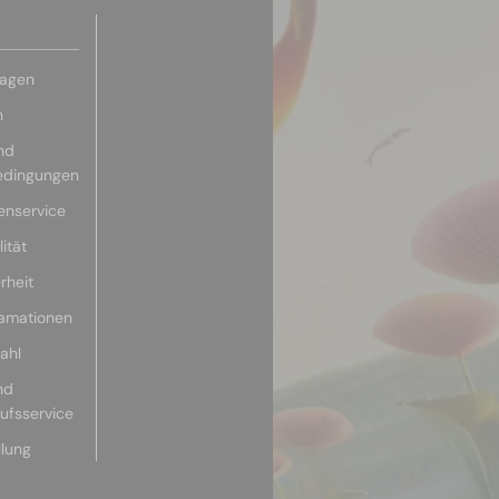
ragen
n
nd
edingungen
enservice
ität
rheit
lamationen
ahl
nd
aufsservice
llung