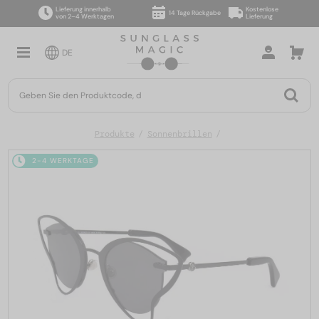
Lieferung innerhalb
Kostenlose
14 Tage Rückgabe
von 2–4 Werktagen
Lieferung
DE
Produkte
Sonnenbrillen
2-4 WERKTAGE