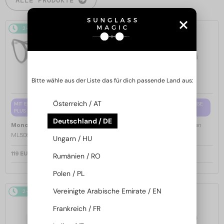
2-4 WERKTAGE
2-4 WERKTAGE
Bitte wähle aus der Liste das für dich passende Land aus:
Österreich / AT
MIT EINER EINSTÄRKENGLASLINSE
MIT EINER EINSTÄRKENGLASLINSE
PLUS 65 EUR
PLUS 65 EUR
Deutschland / DE
—
—
Moncler
Brillenfassungen
Moncler
Brillenfassungen
ML5081 - 001 - 56
ML5202 - 036 - 56
Ungarn / HU
119 EUR
119 EUR
Rumänien / RO
Polen / PL
Vereinigte Arabische Emirate / EN
2-4 WERKTAGE
2-4 WERKTAGE
Frankreich / FR