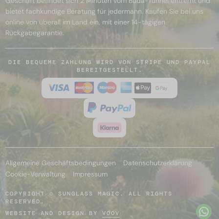
Geschäft befindet sich 2 Minuten vom Buda-Tunnel entfernt und
bietet fachkundige Beratung für jedermann. Kaufen Sie bei uns
online von überall im Land ein, mit einer 14-tägigen
Rückgabegarantie.
DIE BEQUEME ZAHLUNG WIRD VON STRIPE UND PAYPAL
BEREITGESTELLT.
Allgemeine Geschäftsbedingungen
Datenschutzerklärung
Cookie-Verwaltung
Impressum
COPYRIGHT © SUNGLASS MAGIC. ALL RIGHTS
RESERVED.
WEBSITE AND DESIGN BY
VOOV