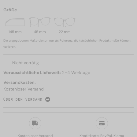
Größe
145 mm
45 mm
22 mm
Die angegebenen Maße dienen nur als Referenz; die tatsächlichen Produktmaße können
variieren.
Nicht vorrätig
Voraussichtliche Lieferzeit:
2–4 Werktage
Versandkosten:
Kostenloser Versand
ÜBER DEN VERSAND
Kostenloser Versand
Kreditkarte, PayPal, Klarna