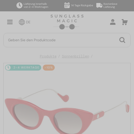
Lieferung innerhalb
Kostenlose
14 Tage Rückgabe
von 2–4 Werktagen
Lieferung
DE
Produkte
Sonnenbrillen
2-4 WERKTAGE
-10%