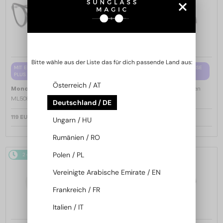
Bitte wähle aus der Liste das für dich passende Land aus:
MIT EINER EINSTÄRKENGLASLINSE
MIT EINER EINSTÄRKENGLASLINSE
PLUS 65 EUR
PLUS 65 EUR
Österreich / AT
—
—
Moncler
Brillenfassungen
Moncler
Brillenfassungen
ML5081 - 001 - 56
ML5202 - 036 - 56
Deutschland / DE
119 EUR
119 EUR
Ungarn / HU
Rumänien / RO
Polen / PL
2-4 WERKTAGE
2-4 WERKTAGE
Vereinigte Arabische Emirate / EN
Frankreich / FR
Italien / IT