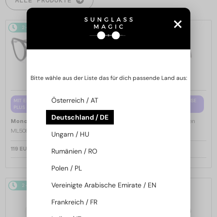
2-4 WERKTAGE
2-4 WERKTAGE
Bitte wähle aus der Liste das für dich passende Land aus:
Österreich / AT
MIT EINER EINSTÄRKENGLASLINSE
MIT EINER EINSTÄRKENGLASLINSE
PLUS 65 EUR
PLUS 65 EUR
Deutschland / DE
—
—
Moncler
Brillenfassungen
Moncler
Brillenfassungen
ML5081 - 001 - 56
ML5202 - 036 - 56
Ungarn / HU
119 EUR
119 EUR
Rumänien / RO
Polen / PL
Vereinigte Arabische Emirate / EN
2-4 WERKTAGE
2-4 WERKTAGE
Frankreich / FR