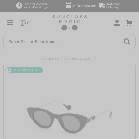
Lieferung innerhalb
Kostenlose
14 Tage Rückgabe
von 2–4 Werktagen
Lieferung
DE
Produkte
Sonnenbrillen
2-4 WERKTAGE