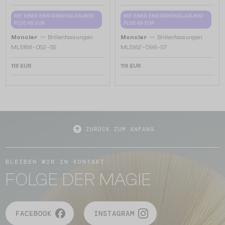
MIT EINER EINSTÄRKENGLASLINSE
MIT EINER EINSTÄRKENGLASLINSE
PLUS 65 EUR
PLUS 65 EUR
—
—
Moncler
Brillenfassungen
Moncler
Brillenfassungen
ML5186 - 052 - 55
ML5162 - 096 - 57
119 EUR
119 EUR
ZURÜCK ZUM ANFANG
BLEIBEN WIR IN KONTAKT
FOLGE DER MAGIE
FACEBOOK
INSTAGRAM