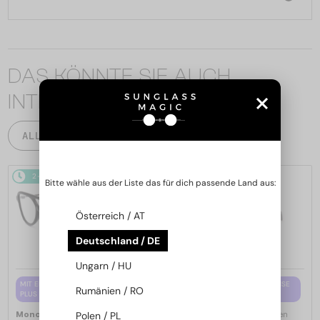
DAS KÖNNTE SIE AUCH
INTERESSIEREN
ALLE PRODUKTE
2-4 WERKTAGE
2-4 WERKTAGE
Bitte wähle aus der Liste das für dich passende Land aus:
Österreich / AT
Deutschland / DE
Ungarn / HU
MIT EINER EINSTÄRKENGLASLINSE
MIT EINER EINSTÄRKENGLASLINSE
Rumänien / RO
PLUS 65 EUR
PLUS 65 EUR
—
—
Polen / PL
Moncler
Brillenfassungen
Moncler
Brillenfassungen