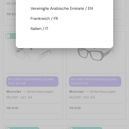
ML5081 - 001 - 56
ML5202 - 036 - 56
Vereinigte Arabische Emirate / EN
119 EUR
119 EUR
Frankreich / FR
Italien / IT
2-4 WERKTAGE
2-4 WERKTAGE
MIT EINER EINSTÄRKENGLASLINSE
MIT EINER EINSTÄRKENGLASLINSE
PLUS 65 EUR
PLUS 65 EUR
—
—
Moncler
Brillenfassungen
Moncler
Brillenfassungen
ML5197 - 021 - 54
ML5197 - 001 - 54
119 EUR
119 EUR