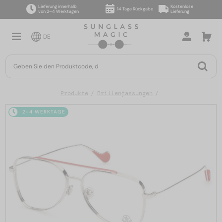
Lieferung innerhalb
Kostenlose
14 Tage Rückgabe
von 2–4 Werktagen
Lieferung
DE
Produkte
Brillenfassungen
2-4 WERKTAGE