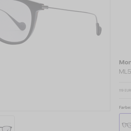
Mon
ML50
119 EUR
Farbe