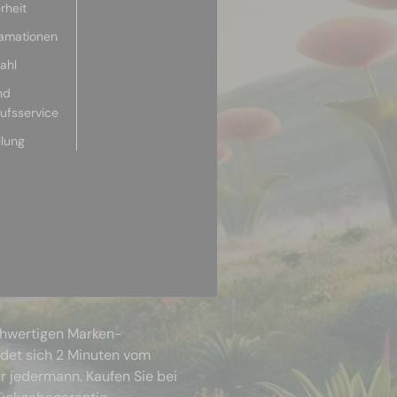
rheit
lamationen
ahl
nd
aufsservice
llung
chwertigen Marken-
ndet sich 2 Minuten vom
r jedermann. Kaufen Sie bei