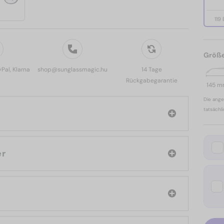
119
Größ
yPal, Klarna
shop@sunglassmagic.hu
14 Tage
Rückgabegarantie
145 
Die ange
tatsächl
cler