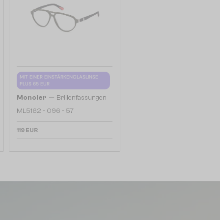
MIT EINER EINSTÄRKENGLASLINSE
PLUS 65 EUR
—
Moncler
Brillenfassungen
ML5162 - 096 - 57
119 EUR