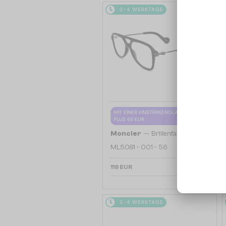
2-4 WERKTAGE
MIT EINER EINSTÄRKENGLASLINSE
PLUS 65 EUR
—
Moncler
Brillenfassungen
ML5081 - 001 - 56
119 EUR
2-4 WERKTAGE