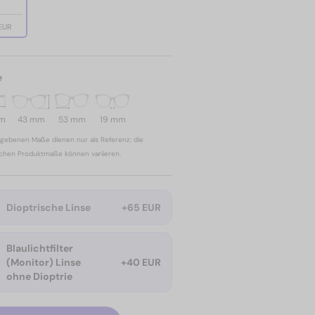
 EUR
e
mm
43 mm
53 mm
19 mm
gebenen Maße dienen nur als Referenz; die
ichen Produktmaße können variieren.
Dioptrische Linse
+65 EUR
Blaulichtfilter
(Monitor) Linse
+40 EUR
ohne Dioptrie