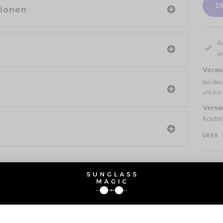
I
tionen
A
er
Voraus
Bei Bes
um bis
Versa
Koste
ÜBER 
SIE AUCH INTERESSIERE