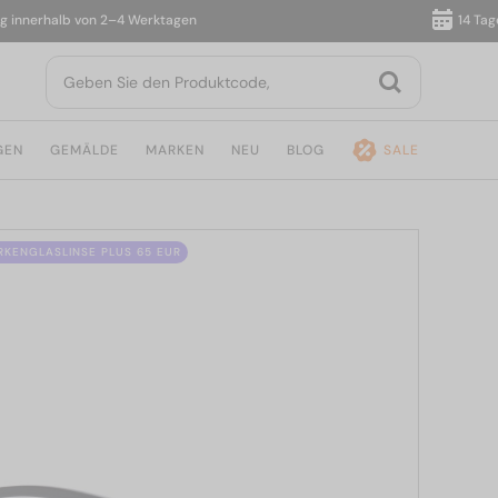
nerhalb von 2–4 Werktagen
14 Tage Rü
GEN
GEMÄLDE
MARKEN
NEU
BLOG
SALE
ÄRKENGLASLINSE PLUS 65 EUR