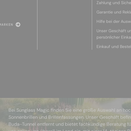
Zahlung und Siche
Garantie und Rek
Hilfe bei der Ausw
MARKEN
Unser Geschäft u
persönlicher Eink
Einkauf und Beste
Bei Sunglass Magic finden Sie eine große Auswahl an ho
Sonnenbrillen und Brillenfassungen. Unser Geschäft befi
Buda-Tunnel entfernt und bietet fachkundige Beratung fü