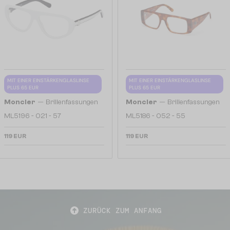
MIT EINER EINSTÄRKENGLASLINSE
MIT EINER EINSTÄRKENGLASLINSE
PLUS 65 EUR
PLUS 65 EUR
—
—
Moncler
Brillenfassungen
Moncler
Brillenfassungen
ML5196 - 021 - 57
ML5186 - 052 - 55
119 EUR
119 EUR
ZURÜCK ZUM ANFANG