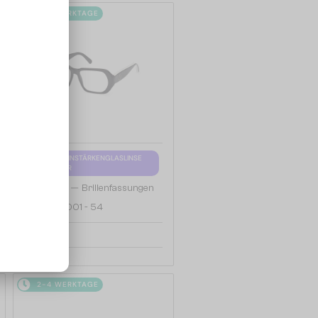
2-4 WERKTAGE
MIT EINER EINSTÄRKENGLASLINSE
PLUS 65 EUR
—
Moncler
Brillenfassungen
ML5197 - 001 - 54
119 EUR
2-4 WERKTAGE