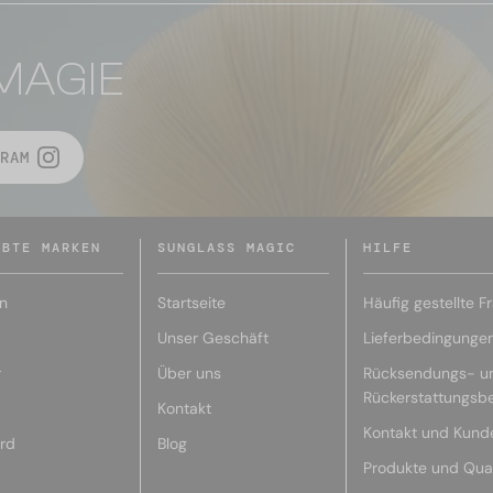
MAGIE
RAM
EBTE MARKEN
SUNGLASS MAGIC
HILFE
n
Startseite
Häufig gestellte F
Unser Geschäft
Lieferbedingunge
r
Über uns
Rücksendungs- u
Rückerstattungsb
Kontakt
Kontakt und Kund
rd
Blog
Produkte und Qual