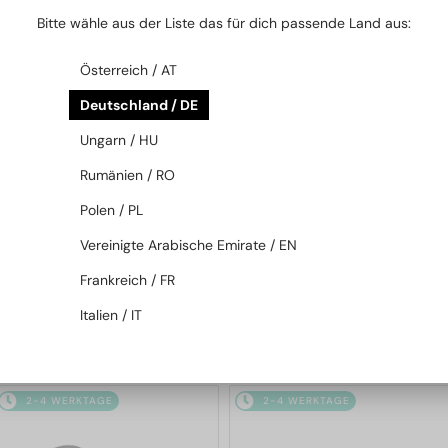
2-4 WERKTAGE
2-4 WERKTAGE
Bitte wähle aus der Liste das für dich passende Land aus:
Österreich / AT
Deutschland / DE
Ungarn / HU
Rumänien / RO
Polen / PL
MIT EINER EINSTÄRKENGLASLINSE
MIT EINER EINSTÄRKENGLASLINSE
PLUS 65 EUR
PLUS 65 EUR
Vereinigte Arabische Emirate / EN
—
—
Moncler
Brillenfassungen
Moncler
Brillenfassungen
Frankreich / FR
ML5202 - 036 - 56
ML5197 - 021 - 54
Italien / IT
119 EUR
119 EUR
2-4 WERKTAGE
2-4 WERKTAGE