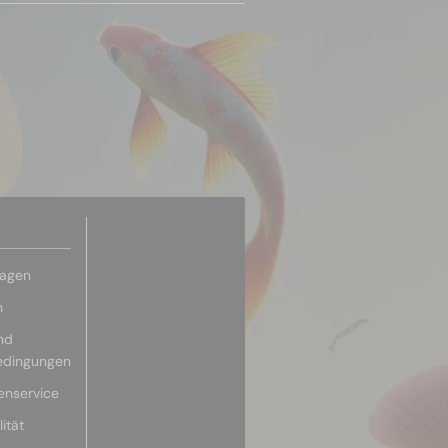
ragen
n
nd
edingungen
enservice
ität