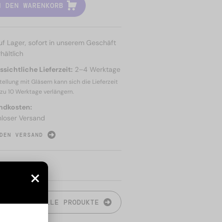
N DEN WARENKORB
uf Lager, sofort in unserem Geschäft
hältlich
sichtliche Lieferzeit:
2–4 Werktage
tellung mit Gläsern kann sich die Lieferzeit
 zu
10 Werktage
verlängern.
ndkosten:
nloser Versand
DEN VERSAND
N
ALLE PRODUKTE