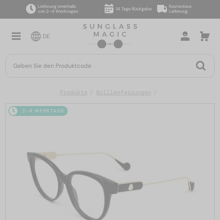
Lieferung innerhalb
Kostenlose
14 Tage Rückgabe
von 2–4 Werktagen
Lieferung
DE
Produkte
Brillenfassungen
2-4 WERKTAGE