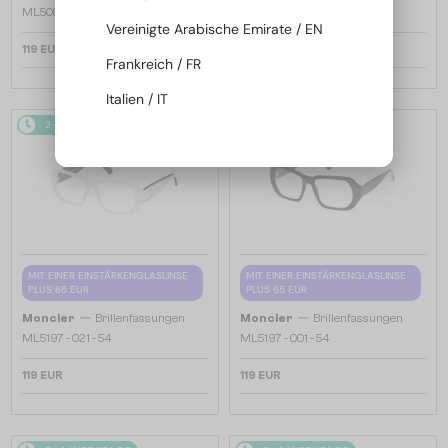
ML5081 - 001 - 56
ML5202 - 036 - 56
Vereinigte Arabische Emirate / EN
119 EUR
119 EUR
Frankreich / FR
Italien / IT
2-4 WERKTAGE
2-4 WERKTAGE
MIT EINER EINSTÄRKENGLASLINSE
MIT EINER EINSTÄRKENGLASLINSE
PLUS 65 EUR
PLUS 65 EUR
—
—
Moncler
Brillenfassungen
Moncler
Brillenfassungen
ML5197 - 021 - 54
ML5197 - 001 - 54
119 EUR
119 EUR