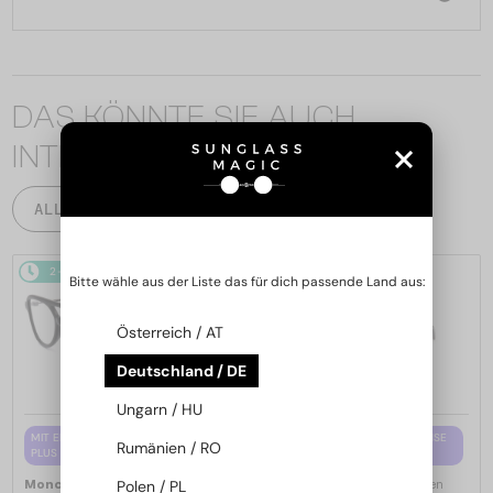
DAS KÖNNTE SIE AUCH
INTERESSIEREN
ALLE PRODUKTE
2-4 WERKTAGE
2-4 WERKTAGE
Bitte wähle aus der Liste das für dich passende Land aus:
Österreich / AT
Deutschland / DE
Ungarn / HU
MIT EINER EINSTÄRKENGLASLINSE
MIT EINER EINSTÄRKENGLASLINSE
Rumänien / RO
PLUS 65 EUR
PLUS 65 EUR
—
—
Polen / PL
Moncler
Brillenfassungen
Moncler
Brillenfassungen