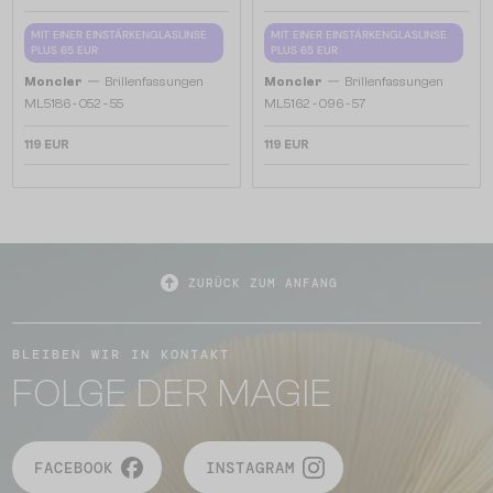
MIT EINER EINSTÄRKENGLASLINSE
MIT EINER EINSTÄRKENGLASLINSE
PLUS 65 EUR
PLUS 65 EUR
—
—
Moncler
Brillenfassungen
Moncler
Brillenfassungen
ML5186 - 052 - 55
ML5162 - 096 - 57
119 EUR
119 EUR
ZURÜCK ZUM ANFANG
BLEIBEN WIR IN KONTAKT
FOLGE DER MAGIE
FACEBOOK
INSTAGRAM