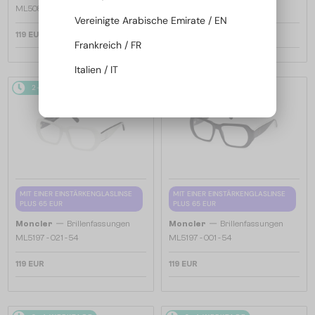
ML5081 - 001 - 56
ML5202 - 036 - 56
Vereinigte Arabische Emirate / EN
119 EUR
119 EUR
Frankreich / FR
Italien / IT
2-4 WERKTAGE
2-4 WERKTAGE
MIT EINER EINSTÄRKENGLASLINSE
MIT EINER EINSTÄRKENGLASLINSE
PLUS 65 EUR
PLUS 65 EUR
—
—
Moncler
Brillenfassungen
Moncler
Brillenfassungen
ML5197 - 021 - 54
ML5197 - 001 - 54
119 EUR
119 EUR