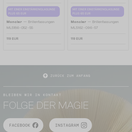
MIT EINER EINSTÄRKENGLASLINSE
MIT EINER EINSTÄRKENGLASLINSE
PLUS 65 EUR
PLUS 65 EUR
—
—
Moncler
Brillenfassungen
Moncler
Brillenfassungen
ML5186 - 052 - 55
ML5162 - 096 - 57
119 EUR
119 EUR
ZURÜCK ZUM ANFANG
BLEIBEN WIR IN KONTAKT
FOLGE DER MAGIE
FACEBOOK
INSTAGRAM