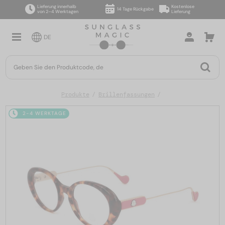
Lieferung innerhalb
Kostenlose
14 Tage Rückgabe
von 2–4 Werktagen
Lieferung
DE
Produkte
Brillenfassungen
2-4 WERKTAGE