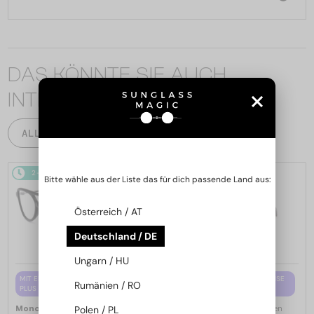
DAS KÖNNTE SIE AUCH
INTERESSIEREN
ALLE PRODUKTE
2-4 WERKTAGE
2-4 WERKTAGE
Bitte wähle aus der Liste das für dich passende Land aus:
Österreich / AT
Deutschland / DE
Ungarn / HU
MIT EINER EINSTÄRKENGLASLINSE
MIT EINER EINSTÄRKENGLASLINSE
Rumänien / RO
PLUS 65 EUR
PLUS 65 EUR
—
—
Polen / PL
Moncler
Brillenfassungen
Moncler
Brillenfassungen