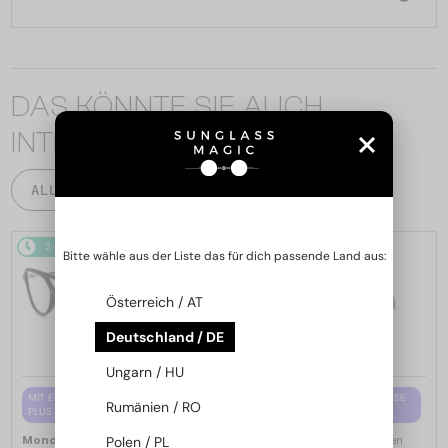
DAS KÖNNTE SIE AUCH
INTERESSIEREN
ALLE PRODUKTE
2-4 WERKTAGE
2-4 WERKTAGE
Bitte wähle aus der Liste das für dich passende Land aus:
Österreich / AT
Deutschland / DE
Ungarn / HU
MIT EINER EINSTÄRKENGLASLINSE
MIT EINER EINSTÄRKENGLASLINSE
Rumänien / RO
PLUS 65 EUR
PLUS 65 EUR
—
—
Polen / PL
Moncler
Brillenfassungen
Moncler
Brillenfassungen