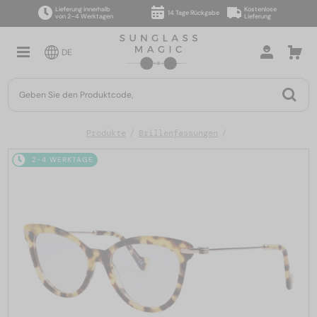
Lieferung innerhalb
Kostenlose
14 Tage Rückgabe
von 2–4 Werktagen
Lieferung
DE
Produkte
Brillenfassungen
2-4 WERKTAGE