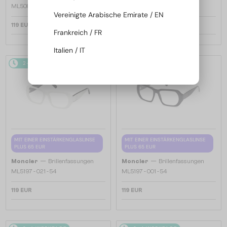
ML5081 - 001 - 56
ML5202 - 036 - 56
Vereinigte Arabische Emirate / EN
119 EUR
119 EUR
Frankreich / FR
Italien / IT
2-4 WERKTAGE
2-4 WERKTAGE
MIT EINER EINSTÄRKENGLASLINSE
MIT EINER EINSTÄRKENGLASLINSE
PLUS 65 EUR
PLUS 65 EUR
—
—
Moncler
Brillenfassungen
Moncler
Brillenfassungen
ML5197 - 021 - 54
ML5197 - 001 - 54
119 EUR
119 EUR