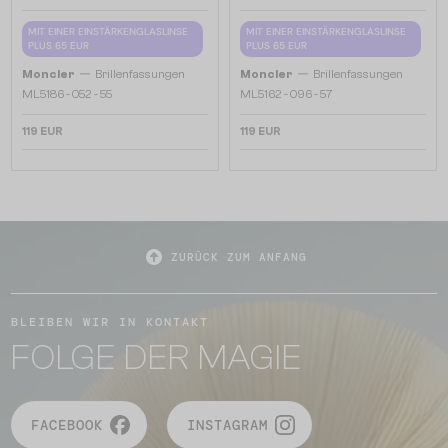
MIT EINER EINSTÄRKENGLASLINSE
MIT EINER EINSTÄRKENGLASLINSE
PLUS 65 EUR
PLUS 65 EUR
—
—
Moncler
Brillenfassungen
Moncler
Brillenfassungen
ML5186 - 052 - 55
ML5162 - 096 - 57
119 EUR
119 EUR
ZURÜCK ZUM ANFANG
BLEIBEN WIR IN KONTAKT
FOLGE DER MAGIE
FACEBOOK
INSTAGRAM