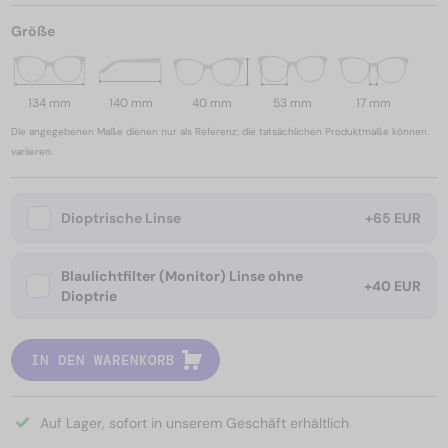
Größe
134 mm
140 mm
40 mm
53 mm
17 mm
Die angegebenen Maße dienen nur als Referenz; die tatsächlichen Produktmaße können
variieren.
Dioptrische Linse
+65 EUR
Blaulichtfilter (Monitor) Linse ohne
+40 EUR
Dioptrie
IN DEN WARENKORB
Auf Lager, sofort in unserem Geschäft erhältlich