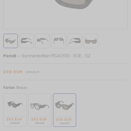
Fendi
— Sonnenbrillen FE40113I - 50E - 52
239 EUR
298 EUR
Farbe:
Braun
253 EUR
253 EUR
239 EUR
298 EUR
298 EUR
298 EUR