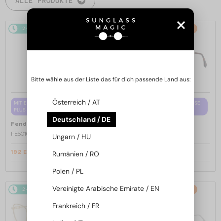
ALLE PRODUKTE
2-4 WERKTAGE
-15%
2-4 WERKTAGE
-15%
Bitte wähle aus der Liste das für dich passende Land aus:
Österreich / AT
MIT EINER EINSTÄRKENGLASLINSE
MIT EINER EINSTÄRKENGLASLINSE
PLUS 65 EUR
PLUS 65 EUR
Deutschland / DE
—
—
Fendi
Brillenfassungen
Fendi
Brillenfassungen
FE50100I - 001 - 53
FE50110F - 030 - 54
Ungarn / HU
192 EUR
192 EUR
Rumänien / RO
226 EUR
226 EUR
Polen / PL
Vereinigte Arabische Emirate / EN
2-4 WERKTAGE
-15%
2-4 WERKTAGE
-15%
Frankreich / FR