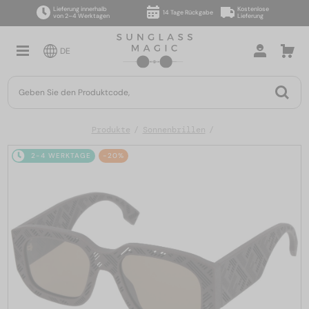
Lieferung innerhalb
Kostenlose
14 Tage Rückgabe
von 2–4 Werktagen
Lieferung
DE
Produkte
Sonnenbrillen
2-4 WERKTAGE
-20%