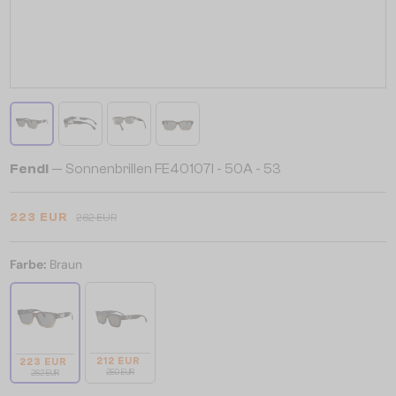
Fendi
— Sonnenbrillen FE40107I - 50A - 53
223 EUR
262 EUR
Farbe:
Braun
212 EUR
223 EUR
250 EUR
262 EUR