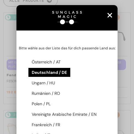
ALLE PRODUKTE
2-4 WERKTAGE
-15%
2-4 WERKTAGE
-15%
Bitte wähle aus der Liste das für dich passende Land aus:
Österreich / AT
MIT EINER EINSTÄRKENGLASLINSE
MIT EINER EINSTÄRKENGLASLINSE
PLUS 65 EUR
PLUS 65 EUR
Deutschland / DE
—
—
Fendi
Brillenfassungen
Fendi
Brillenfassungen
FE50100I - 001 - 53
FE50110F - 030 - 54
Ungarn / HU
192 EUR
192 EUR
Rumänien / RO
226 EUR
226 EUR
Polen / PL
Vereinigte Arabische Emirate / EN
2-4 WERKTAGE
-15%
2-4 WERKTAGE
-15%
Frankreich / FR