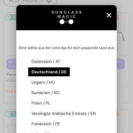
ALLE PRODUKTE
2-4 WERKTAGE
-15%
2-4 WERKTAGE
-15%
Bitte wähle aus der Liste das für dich passende Land aus:
Österreich / AT
MIT EINER EINSTÄRKENGLASLINSE
MIT EINER EINSTÄRKENGLASLINSE
PLUS 65 EUR
PLUS 65 EUR
Deutschland / DE
—
—
Fendi
Brillenfassungen
Fendi
Brillenfassungen
FE50100I - 001 - 53
FE50110F - 030 - 54
Ungarn / HU
192 EUR
192 EUR
Rumänien / RO
226 EUR
226 EUR
Polen / PL
Vereinigte Arabische Emirate / EN
2-4 WERKTAGE
-15%
2-4 WERKTAGE
-15%
Frankreich / FR