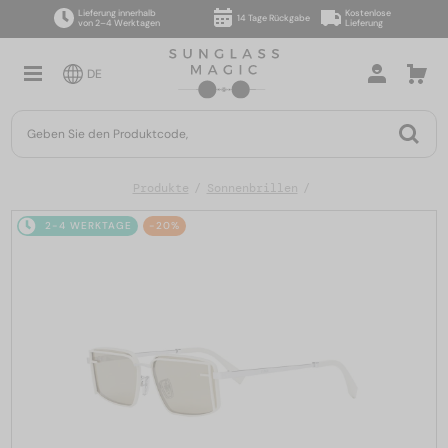
Lieferung innerhalb
Kostenlose
14 Tage Rückgabe
von 2–4 Werktagen
Lieferung
DE
Produkte
Sonnenbrillen
2-4 WERKTAGE
-20%