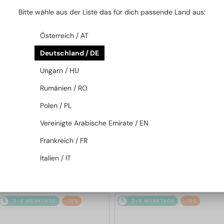
2-4 WERKTAGE
-15%
2-4 WERKTAGE
-15%
Bitte wähle aus der Liste das für dich passende Land aus:
Österreich / AT
Deutschland / DE
Ungarn / HU
Rumänien / RO
Polen / PL
MIT EINER EINSTÄRKENGLASLINSE
MIT EINER EINSTÄRKENGLASLINSE
PLUS 65 EUR
PLUS 65 EUR
Vereinigte Arabische Emirate / EN
—
—
Fendi
Brillenfassungen
Fendi
Brillenfassungen
Frankreich / FR
FE50110F - 030 - 54
FE50109F - 030 - 52
Italien / IT
192 EUR
192 EUR
226 EUR
226 EUR
2-4 WERKTAGE
-15%
2-4 WERKTAGE
-15%