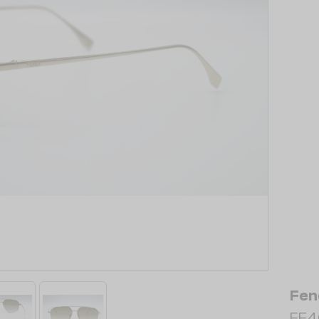
Fen
FE4