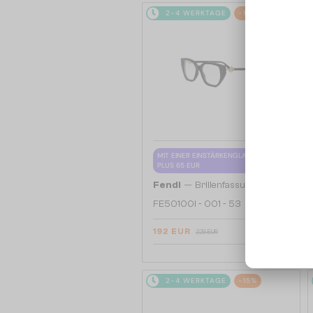
2-4 WERKTAGE
-15%
MIT EINER EINSTÄRKENGLASLINSE
PLUS 65 EUR
—
Fendi
Brillenfassungen
FE50100I - 001 - 53
192 EUR
226 EUR
2-4 WERKTAGE
-15%