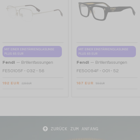
MIT EINER EINSTÄRKENGLASLINSE
MIT EINER EINSTÄRKENGLASLINSE
PLUS 65 EUR
PLUS 65 EUR
—
—
Fendi
Brillenfassungen
Fendi
Brillenfassungen
FE50105F - 032 - 56
FE50094F - 001 - 52
192 EUR
167 EUR
226 EUR
196 EUR
ZURÜCK ZUM ANFANG