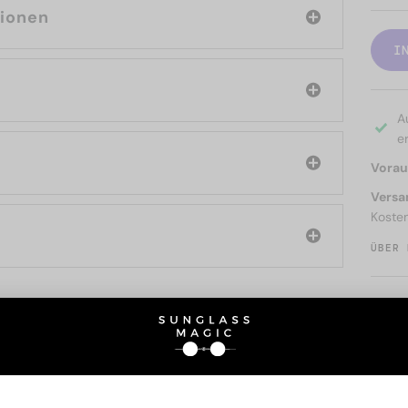
tionen
I
A
er
Voraus
Versa
Koste
ÜBER 
SIE AUCH INTERESSIERE