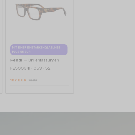
MIT EINER EINSTÄRKENGLASLINSE
PLUS 65 EUR
—
Fendi
Brillenfassungen
FE50094I - 053 - 52
167 EUR
196 EUR