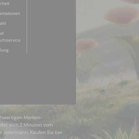
rheit
lamationen
ahl
nd
aufsservice
llung
chwertigen Marken-
ndet sich 2 Minuten vom
r jedermann. Kaufen Sie bei