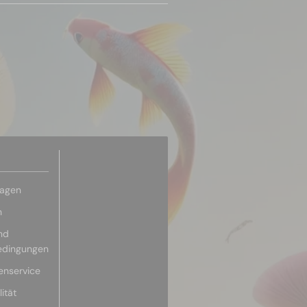
ragen
n
nd
edingungen
enservice
ität