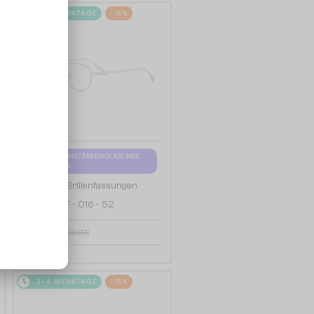
2-4 WERKTAGE
-15%
MIT EINER EINSTÄRKENGLASLINSE
PLUS 65 EUR
—
Fendi
Brillenfassungen
FE50109F - 016 - 52
192 EUR
226 EUR
2-4 WERKTAGE
-15%