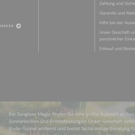
Zahlung und Siche
Garantie und Rek
Hilfe bei der Ausw
MARKEN
Unser Geschäft u
persönlicher Eink
Einkauf und Beste
Bei Sunglass Magic finden Sie eine große Auswahl an ho
Sonnenbrillen und Brillenfassungen. Unser Geschäft befi
Buda-Tunnel entfernt und bietet fachkundige Beratung fü