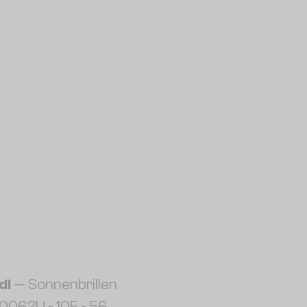
di
— Sonnenbrillen
0062U - 10F - 56