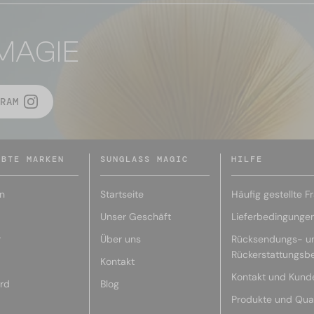
MAGIE
RAM
EBTE MARKEN
SUNGLASS MAGIC
HILFE
n
Startseite
Häufig gestellte F
Unser Geschäft
Lieferbedingunge
r
Über uns
Rücksendungs- u
Rückerstattungsb
Kontakt
Kontakt und Kund
rd
Blog
Produkte und Qual