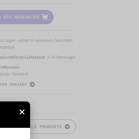
N DEN WARENKORB
uf Lager, sofort in unserem Geschäft
hältlich
sichtliche Lieferzeit:
2–4 Werktage
ndkosten:
nloser Versand
DEN VERSAND
N
ALLE PRODUKTE