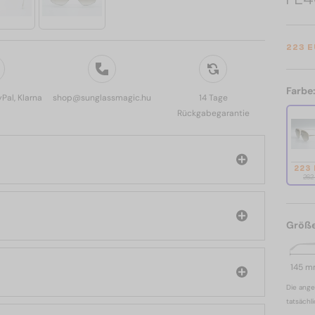
223 
Farbe
yPal, Klarna
shop@sunglassmagic.hu
14 Tage
Rückgabegarantie
223
262
Größ
145 
Die ange
tatsächl