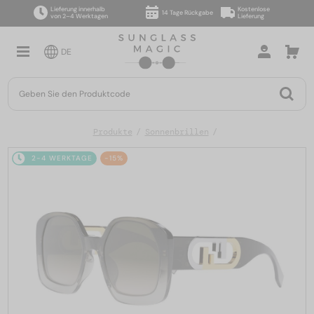
Lieferung innerhalb
Kostenlose
14 Tage Rückgabe
von 2–4 Werktagen
Lieferung
DE
Produkte
Sonnenbrillen
2-4 WERKTAGE
-15%