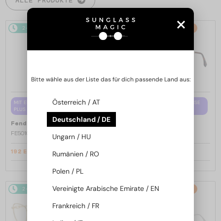
2-4 WERKTAGE
-15%
2-4 WERKTAGE
-15%
Bitte wähle aus der Liste das für dich passende Land aus:
Österreich / AT
MIT EINER EINSTÄRKENGLASLINSE
MIT EINER EINSTÄRKENGLASLINSE
PLUS 65 EUR
PLUS 65 EUR
Deutschland / DE
—
—
Fendi
Brillenfassungen
Fendi
Brillenfassungen
FE50100I - 001 - 53
FE50110F - 030 - 54
Ungarn / HU
192 EUR
192 EUR
Rumänien / RO
226 EUR
226 EUR
Polen / PL
Vereinigte Arabische Emirate / EN
2-4 WERKTAGE
-15%
2-4 WERKTAGE
-15%
Frankreich / FR