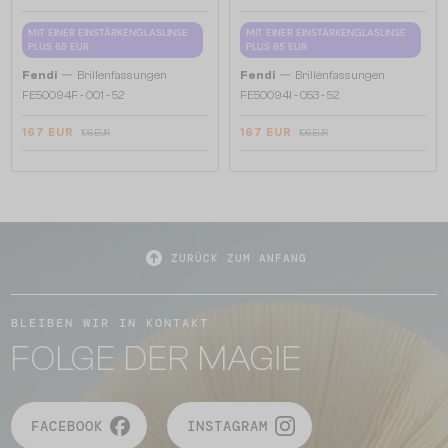
MIT EINER EINSTÄRKENGLASLINSE
MIT EINER EINSTÄRKENGLASLINSE
PLUS 65 EUR
PLUS 65 EUR
—
—
Fendi
Brillenfassungen
Fendi
Brillenfassungen
FE50094F - 001 - 52
FE50094I - 053 - 52
167 EUR
167 EUR
196 EUR
196 EUR
ZURÜCK ZUM ANFANG
BLEIBEN WIR IN KONTAKT
FOLGE DER MAGIE
FACEBOOK
INSTAGRAM