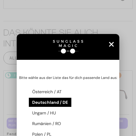
DAS KÖNNTE SIE AUCH
INTERESSIEREN
ALLE PRODUKTE
2-4 WERKTAGE
-15%
2-4 WERKTAGE
-15%
Bitte wähle aus der Liste das für dich passende Land aus:
Österreich / AT
Deutschland / DE
Ungarn / HU
MIT EINER EINSTÄRKENGLASLINSE
MIT EINER EINSTÄRKENGLASLINSE
Rumänien / RO
PLUS 65 EUR
PLUS 65 EUR
—
—
Polen / PL
Fendi
Brillenfassungen
Fendi
Brillenfassungen