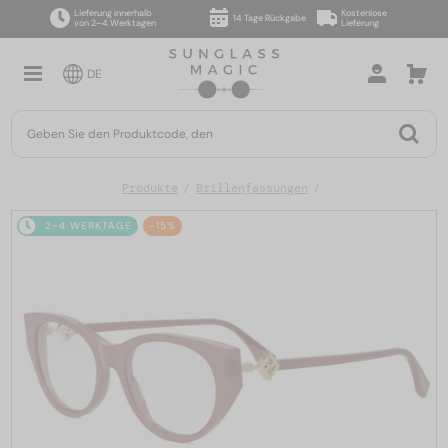
Lieferung innerhalb
Kostenlose
14 Tage Rückgabe
von 2–4 Werktagen
Lieferung
DE
Produkte
Brillenfassungen
2-4 WERKTAGE
-15%