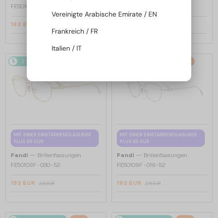
FE50100I - 001 - 53
FE50110F - 030 - 54
Vereinigte Arabische Emirate / EN
192 EUR
192 EUR
226 EUR
226 EUR
Frankreich / FR
Italien / IT
2-4 WERKTAGE
-15%
2-4 WERKTAGE
-15%
MIT EINER EINSTÄRKENGLASLINSE
MIT EINER EINSTÄRKENGLASLINSE
PLUS 65 EUR
PLUS 65 EUR
—
—
Fendi
Brillenfassungen
Fendi
Brillenfassungen
FE50109F - 030 - 52
FE50109F - 016 - 52
192 EUR
192 EUR
226 EUR
226 EUR