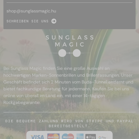
shop@
sunglassmagic.hu
SCHREIBEN SIE UNS
Bei Sunglass Magic finden Sie eine große Auswahl an
hochwertigen Marken-Sonnenbrillen und Brillenfassungen. Unser
Geschäft befindet sich 2 Minuten vom Buda-Tunnel entfernt und
bietet fachkundige Beratung für jedermann. Kaufen Sie bei uns
online von überall im Land ein, mit einer 14-tägigen
Rückgabegarantie.
DIE BEQUEME ZAHLUNG WIRD VON STRIPE UND PAYPAL
BEREITGESTELLT.