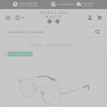
Lieferung innerhalb
Kostenlose
14 Tage Rückgabe
von 2–4 Werktagen
Lieferung
DE
Produkte
Brillenfassungen
2-4 WERKTAGE