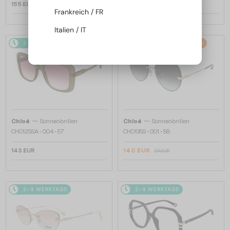
155 EUR
155 EUR
Frankreich / FR
Italien / IT
2-4 WERKTAGE
2-4 WERKTAGE
-34%
—
—
Chloé
Sonnenbrillen
Chloé
Sonnenbrillen
CH0125SA - 004 - 57
CH0135S - 001 - 58
143 EUR
140 EUR
214 EUR
2-4 WERKTAGE
2-4 WERKTAGE