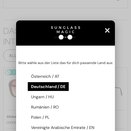
DAS KÖNNTE SIE AUCH
INTERESSIEREN
ALLE PRODUKTE
Bitte wähle aus der Liste das für dich passende Land aus:
2-4 WERKTAGE
2-4 WERKTAGE
Österreich / AT
Deutschland / DE
Ungarn / HU
Rumänien / RO
—
—
Polen / PL
Chloé
Sonnenbrillen
Chloé
Sonnenbrillen
CH0081S - 002 - 55
CH0082S - 005 - 57
Vereinigte Arabische Emirate / EN