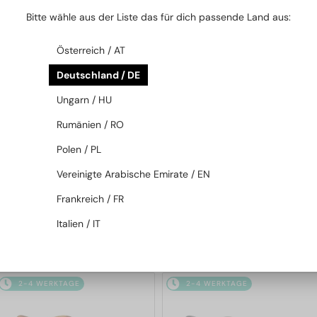
2-4 WERKTAGE
2-4 WERKTAGE
-34%
Bitte wähle aus der Liste das für dich passende Land aus:
Österreich / AT
Deutschland / DE
Ungarn / HU
Rumänien / RO
Polen / PL
—
—
Chloé
Sonnenbrillen
Chloé
Sonnenbrillen
Vereinigte Arabische Emirate / EN
CH0125SA - 004 - 57
CH0135S - 001 - 58
Frankreich / FR
Italien / IT
140 EUR
143 EUR
214 EUR
2-4 WERKTAGE
2-4 WERKTAGE