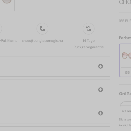
CH0
155 EU
Farbe
yPal, Klarna
shop@sunglassmagic.hu
14 Tage
Rückgabegarantie
155
Größ
140 
Die ange
tatsächl