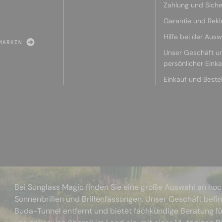
Zahlung und Siche
Garantie und Rek
Hilfe bei der Ausw
MARKEN
Unser Geschäft u
persönlicher Eink
Einkauf und Beste
Bei Sunglass Magic finden Sie eine große Auswahl an ho
Sonnenbrillen und Brillenfassungen. Unser Geschäft befi
Buda-Tunnel entfernt und bietet fachkundige Beratung fü