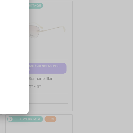
2-4 WERKTAGE
MIT EINER EINSTÄRKENGLASLINSE
PLUS 65 EUR
—
Chloé
Sonnenbrillen
CE2154 - 717 - 57
184 EUR
2-4 WERKTAGE
-10%