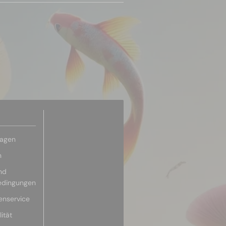
ragen
n
nd
edingungen
enservice
ität