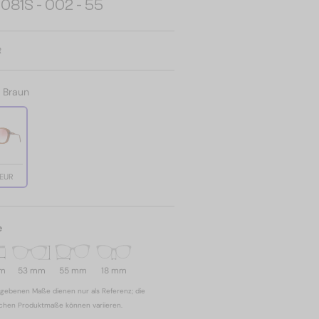
081S - 002 - 55
R
:
Braun
 EUR
e
mm
53 mm
55 mm
18 mm
gebenen Maße dienen nur als Referenz; die
ichen Produktmaße können variieren.