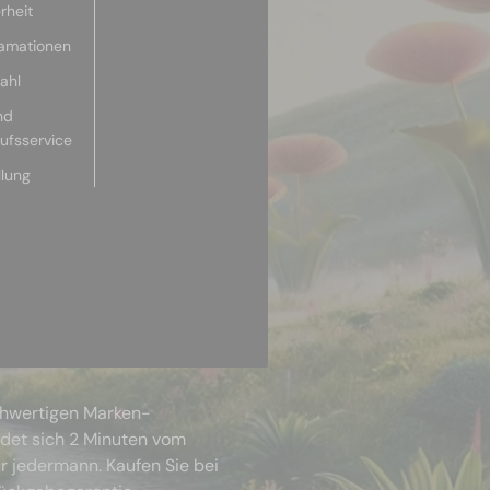
rheit
lamationen
ahl
nd
aufsservice
llung
chwertigen Marken-
ndet sich 2 Minuten vom
r jedermann. Kaufen Sie bei