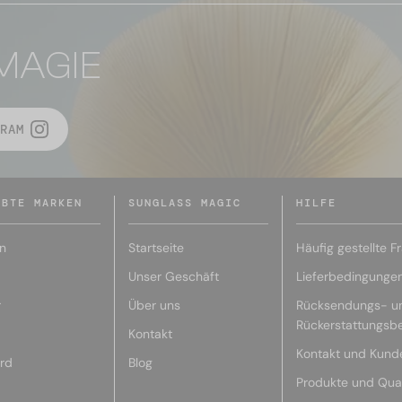
MAGIE
RAM
EBTE MARKEN
SUNGLASS MAGIC
HILFE
n
Startseite
Häufig gestellte F
Unser Geschäft
Lieferbedingunge
r
Über uns
Rücksendungs- u
Rückerstattungsb
Kontakt
Kontakt und Kund
rd
Blog
Produkte und Qual