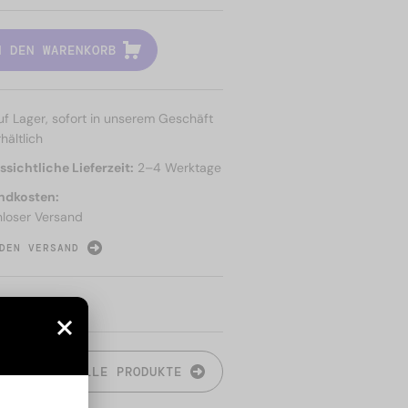
N DEN WARENKORB
uf Lager, sofort in unserem Geschäft
hältlich
sichtliche Lieferzeit:
2–4 Werktage
ndkosten:
nloser Versand
DEN VERSAND
N
ALLE PRODUKTE