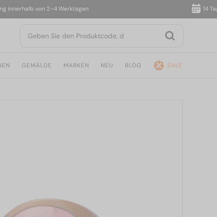
nnerhalb von 2–4 Werktagen
14 Tage R
GEN
GEMÄLDE
MARKEN
NEU
BLOG
SALE