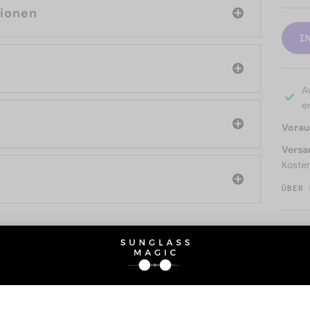
tionen
I
A
er
Voraus
Versa
Koste
ÜBER 
SIE AUCH INTERESSIERE