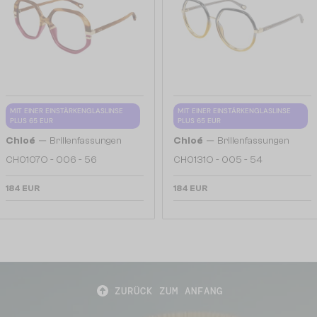
MIT EINER EINSTÄRKENGLASLINSE
MIT EINER EINSTÄRKENGLASLINSE
PLUS 65 EUR
PLUS 65 EUR
—
—
Chloé
Brillenfassungen
Chloé
Brillenfassungen
CH0107O - 006 - 56
CH0131O - 005 - 54
184 EUR
184 EUR
ZURÜCK ZUM ANFANG