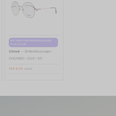
MIT EINER EINSTÄRKENGLASLINSE
PLUS 65 EUR
—
Chloé
Brillenfassungen
CH0138O - 003 - 55
165 EUR
184 EUR