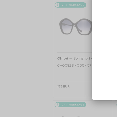
2-4 WERKTAGE
—
Chloé
Sonnenbrillen
CH0082S - 005 - 57
155 EUR
2-4 WERKTAGE