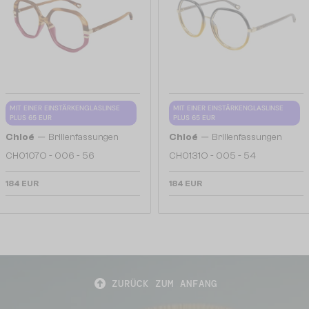
MIT EINER EINSTÄRKENGLASLINSE
MIT EINER EINSTÄRKENGLASLINSE
PLUS 65 EUR
PLUS 65 EUR
—
—
Chloé
Brillenfassungen
Chloé
Brillenfassungen
CH0107O - 006 - 56
CH0131O - 005 - 54
184 EUR
184 EUR
ZURÜCK ZUM ANFANG