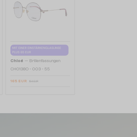
MIT EINER EINSTÄRKENGLASLINSE
PLUS 65 EUR
—
Chloé
Brillenfassungen
CH0138O - 003 - 55
165 EUR
184 EUR