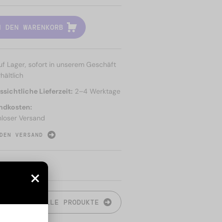
N DEN WARENKORB
uf Lager, sofort in unserem Geschäft
hältlich
sichtliche Lieferzeit:
2–4 Werktage
ndkosten:
nloser Versand
DEN VERSAND
N
ALLE PRODUKTE