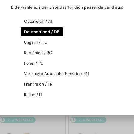
2-4 WERKTAGE
2-4 WERKTAGE
-34%
Bitte wähle aus der Liste das für dich passende Land aus:
Österreich / AT
Deutschland / DE
Ungarn / HU
Rumänien / RO
Polen / PL
—
—
Chloé
Sonnenbrillen
Chloé
Sonnenbrillen
Vereinigte Arabische Emirate / EN
CH0125SA - 004 - 57
CH0135S - 001 - 58
Frankreich / FR
Italien / IT
140 EUR
143 EUR
214 EUR
2-4 WERKTAGE
2-4 WERKTAGE