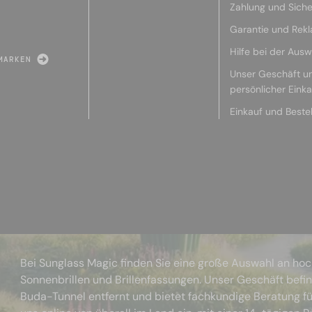
Zahlung und Siche
Garantie und Rek
Hilfe bei der Ausw
MARKEN
Unser Geschäft u
persönlicher Eink
Einkauf und Beste
Bei Sunglass Magic finden Sie eine große Auswahl an ho
Sonnenbrillen und Brillenfassungen. Unser Geschäft befi
Buda-Tunnel entfernt und bietet fachkundige Beratung fü