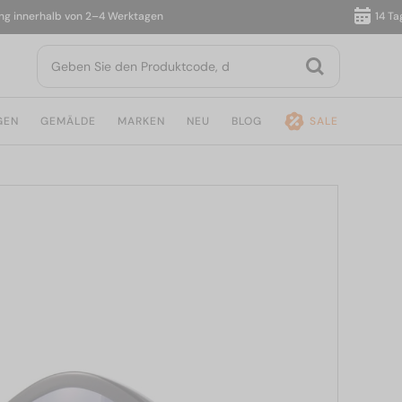
nnerhalb von 2–4 Werktagen
14 Tage R
GEN
GEMÄLDE
MARKEN
NEU
BLOG
SALE