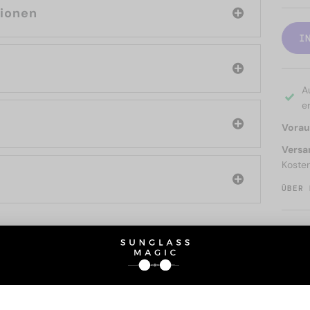
tionen
I
A
er
Voraus
Versa
Koste
ÜBER 
SIE AUCH INTERESSIERE