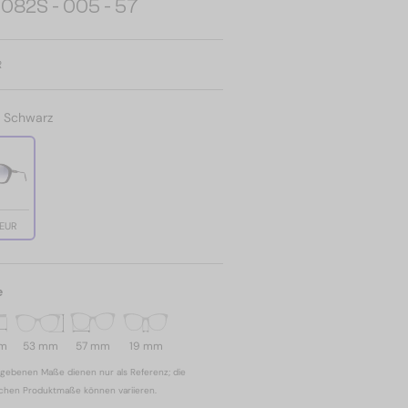
082S - 005 - 57
R
:
Schwarz
 EUR
e
mm
53 mm
57 mm
19 mm
gebenen Maße dienen nur als Referenz; die
ichen Produktmaße können variieren.