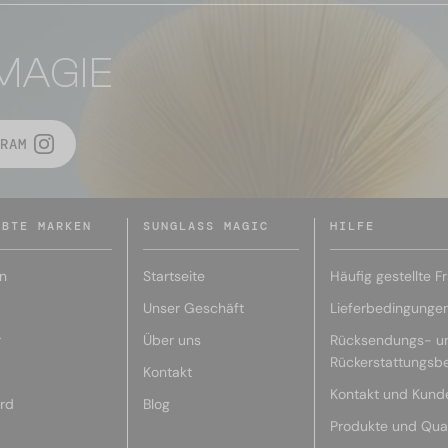
MAGIE
RAM
EBTE MARKEN
SUNGLASS MAGIC
HILFE
n
Startseite
Häufig gestellte F
Unser Geschäft
Lieferbedingunge
r
Über uns
Rücksendungs- u
Rückerstattungsb
Kontakt
Kontakt und Kund
rd
Blog
Produkte und Qual