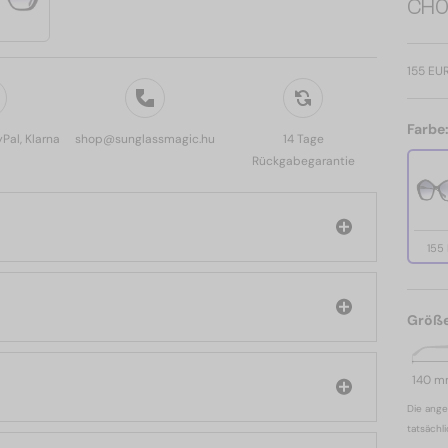
CH0
155 EU
Farbe
yPal, Klarna
shop@sunglassmagic.hu
14 Tage
Rückgabegarantie
155
Größ
140 
Die ange
tatsächl