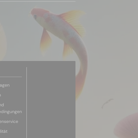
ragen
n
nd
edingungen
enservice
ität