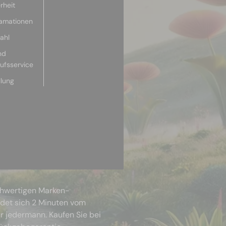
rheit
lamationen
ahl
nd
aufsservice
llung
chwertigen Marken-
ndet sich 2 Minuten vom
r jedermann. Kaufen Sie bei