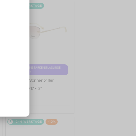
2-4 WERKTAGE
MIT EINER EINSTÄRKENGLASLINSE
PLUS 65 EUR
—
Chloé
Sonnenbrillen
CE2154 - 717 - 57
184 EUR
2-4 WERKTAGE
-10%