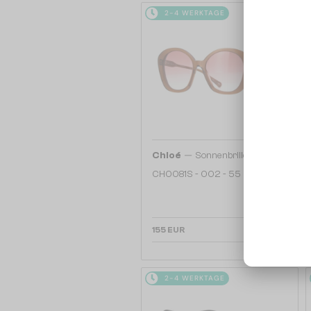
2-4 WERKTAGE
—
Chloé
Sonnenbrillen
CH0081S - 002 - 55
155 EUR
2-4 WERKTAGE