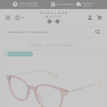
Lieferung innerhalb
Kostenlose
14 Tage Rückgabe
von 2–4 Werktagen
Lieferung
DE
Produkte
Brillenfassungen
2-4 WERKTAGE