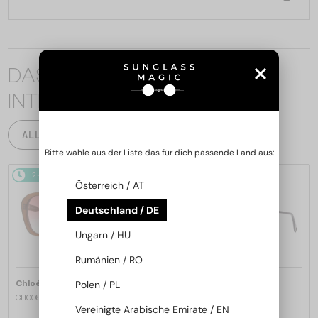
DAS KÖNNTE SIE AUCH
INTERESSIEREN
ALLE PRODUKTE
Bitte wähle aus der Liste das für dich passende Land aus:
2-4 WERKTAGE
2-4 WERKTAGE
Österreich / AT
Deutschland / DE
Ungarn / HU
Rumänien / RO
—
—
Polen / PL
Chloé
Sonnenbrillen
Chloé
Sonnenbrillen
CH0081S - 002 - 55
CH0082S - 005 - 57
Vereinigte Arabische Emirate / EN