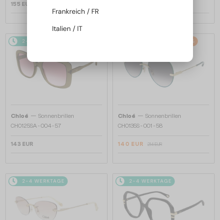
155 EUR
155 EUR
Frankreich / FR
Italien / IT
2-4 WERKTAGE
2-4 WERKTAGE
-34%
—
—
Chloé
Sonnenbrillen
Chloé
Sonnenbrillen
CH0125SA - 004 - 57
CH0135S - 001 - 58
143 EUR
140 EUR
214 EUR
2-4 WERKTAGE
2-4 WERKTAGE