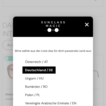
DAS KÖNNTE SIE AUCH
INTERESSIEREN
ALLE PRODUKTE
Bitte wähle aus der Liste das für dich passende Land aus:
2-4 WERKTAGE
2-4 WERKTAGE
Österreich / AT
Deutschland / DE
Ungarn / HU
Rumänien / RO
—
—
Polen / PL
Chloé
Sonnenbrillen
Chloé
Sonnenbrillen
CH0081S - 002 - 55
CH0082S - 005 - 57
Vereinigte Arabische Emirate / EN