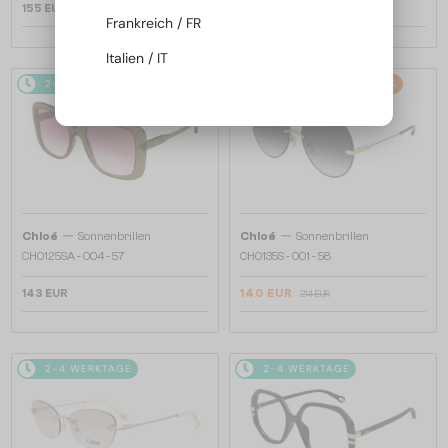
155 EUR
155 EUR
Frankreich / FR
Italien / IT
2-4 WERKTAGE
2-4 WERKTAGE
-34%
—
—
Chloé
Sonnenbrillen
Chloé
Sonnenbrillen
CH0125SA - 004 - 57
CH0135S - 001 - 58
143 EUR
140 EUR
214 EUR
2-4 WERKTAGE
2-4 WERKTAGE