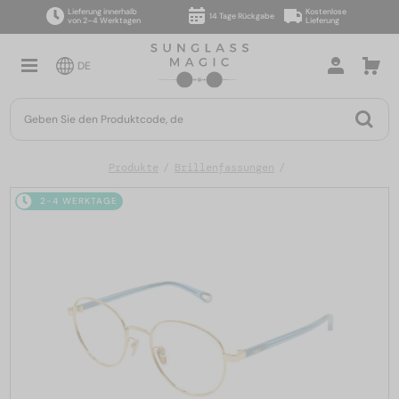
Lieferung innerhalb
Kostenlose
14 Tage Rückgabe
von 2–4 Werktagen
Lieferung
DE
Produkte
Brillenfassungen
2-4 WERKTAGE