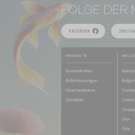
FOLGE DER 
FACEBOOK
INSTAG
PRODUKTE
BELI
Sonnenbrillen
Balmai
Brillenfassungen
Bvlgari
Geschenkkarte
Cartie
Gemälde
Celine
Chopa
Dior
Dita