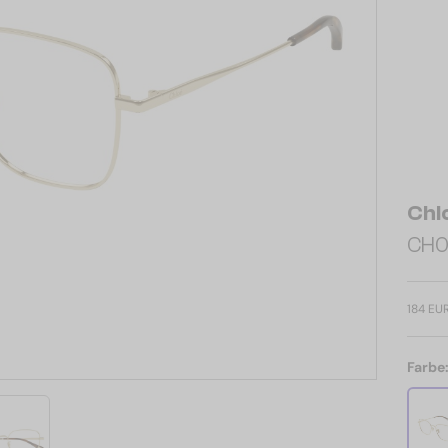
Chl
CH0
184 EU
Farbe