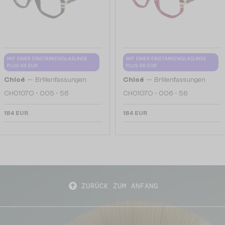
MIT EINER EINSTÄRKENGLASLINSE
MIT EINER EINSTÄRKENGLASLINSE
PLUS 65 EUR
PLUS 65 EUR
—
—
Chloé
Brillenfassungen
Chloé
Brillenfassungen
CH0107O - 005 - 56
CH0107O - 006 - 56
184 EUR
184 EUR
ZURÜCK ZUM ANFANG