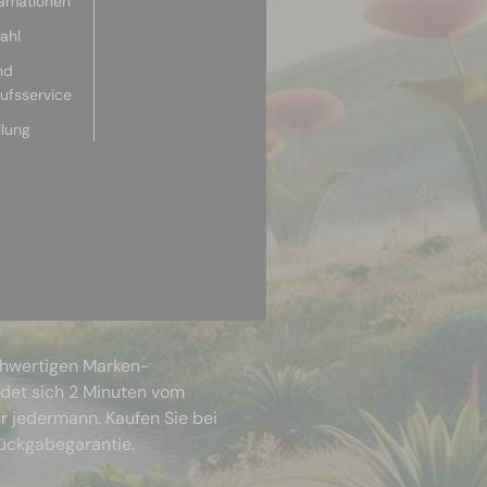
lamationen
ahl
nd
aufsservice
llung
chwertigen Marken-
ndet sich 2 Minuten vom
r jedermann. Kaufen Sie bei
Rückgabegarantie.