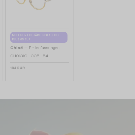
MIT EINER EINSTÄRKENGLASLINSE
PLUS 65 EUR
—
Chloé
Brillenfassungen
CH0131O - 005 - 54
184 EUR