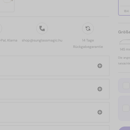
184
Größ
yPal, Klarna
shop@sunglassmagic.hu
14 Tage
Rückgabegarantie
145 
Die ange
tatsächl