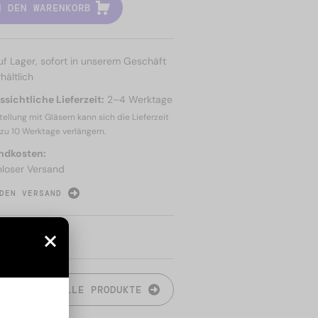
N DEN WARENKORB
uf Lager, sofort in unserem Geschäft
hältlich
sichtliche Lieferzeit:
2–4 Werktage
tellung mit Gläsern kann sich die Lieferzeit
 zu
10 Werktage
verlängern.
ndkosten:
nloser Versand
DEN VERSAND
N
ALLE PRODUKTE