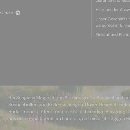
Garantie und Rek
Hilfe bei der Ausw
MARKEN
Unser Geschäft u
persönlicher Eink
Einkauf und Beste
Bei Sunglass Magic finden Sie eine große Auswahl an ho
Sonnenbrillen und Brillenfassungen. Unser Geschäft befi
Buda-Tunnel entfernt und bietet fachkundige Beratung fü
uns online von überall im Land ein, mit einer 14-tägigen 