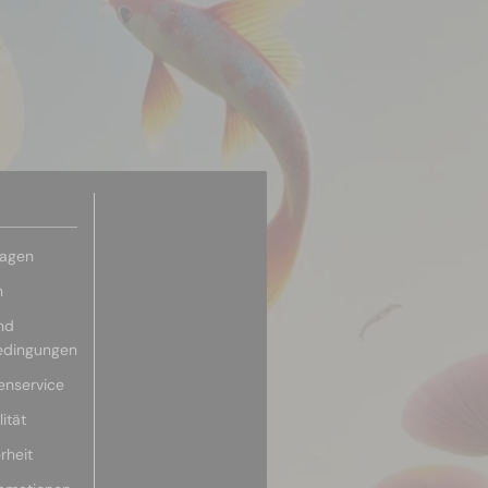
ragen
n
nd
edingungen
enservice
ität
rheit