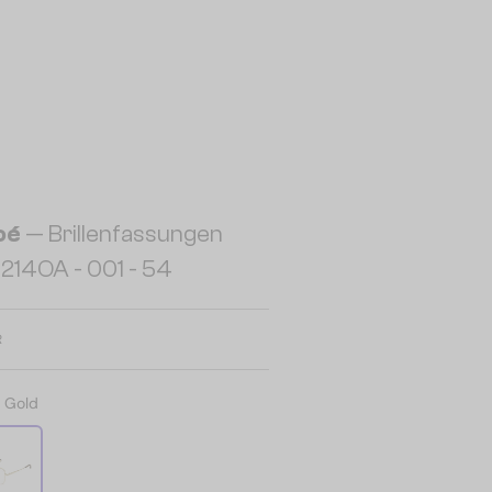
oé
— Brillenfassungen
214OA - 001 - 54
R
:
Gold