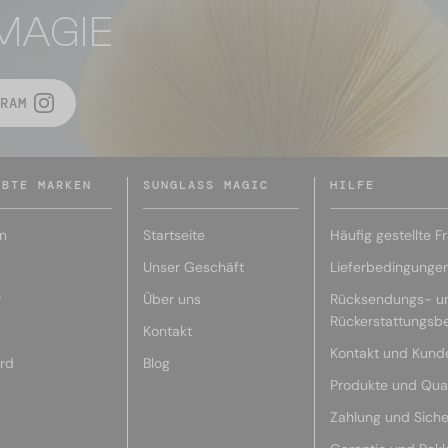
MAGIE
RAM
EBTE MARKEN
SUNGLASS MAGIC
HILFE
n
Startseite
Häufig gestellte F
Unser Geschäft
Lieferbedingunge
r
Über uns
Rücksendungs- u
Rückerstattungsb
Kontakt
Kontakt und Kund
rd
Blog
Produkte und Qual
Zahlung und Siche