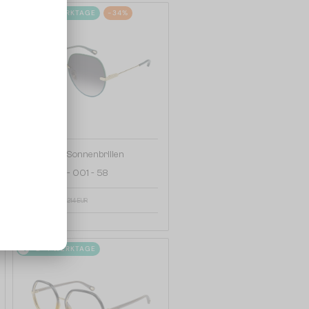
2-4 WERKTAGE
-34%
—
Chloé
Sonnenbrillen
CH0135S - 001 - 58
140 EUR
214 EUR
2-4 WERKTAGE