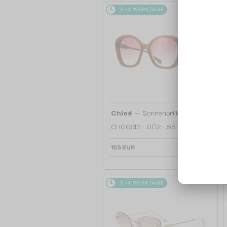
2-4 WERKTAGE
—
Chloé
Sonnenbrillen
CH0081S - 002 - 55
155 EUR
2-4 WERKTAGE