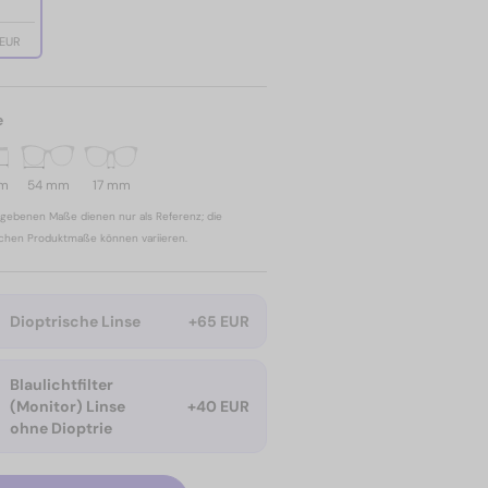
 EUR
e
mm
54 mm
17 mm
gebenen Maße dienen nur als Referenz; die
ichen Produktmaße können variieren.
Dioptrische Linse
+65 EUR
Blaulichtfilter
(Monitor) Linse
+40 EUR
ohne Dioptrie