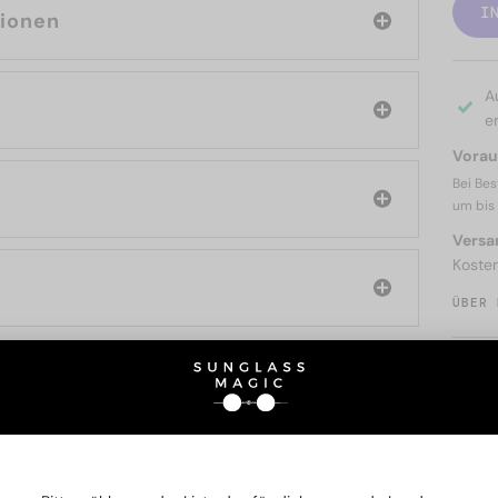
I
tionen
A
er
Voraus
Bei Bes
um bis
Versa
Koste
ÜBER 
SIE AUCH INTERESSIERE