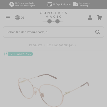
Lieferung innerhalb
Kostenlose
14 Tage Rückgabe
von 2–4 Werktagen
Lieferung
DE
Produkte
Brillenfassungen
2-4 WERKTAGE