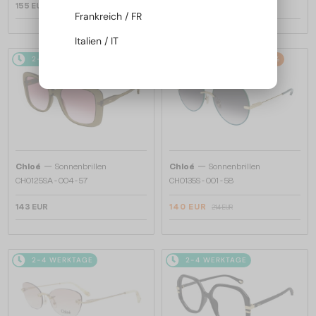
155 EUR
155 EUR
Frankreich / FR
Italien / IT
2-4 WERKTAGE
2-4 WERKTAGE
-34%
—
—
Chloé
Sonnenbrillen
Chloé
Sonnenbrillen
CH0125SA - 004 - 57
CH0135S - 001 - 58
143 EUR
140 EUR
214 EUR
2-4 WERKTAGE
2-4 WERKTAGE