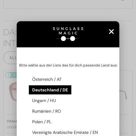
DAS KÖNNTE SIE AUCH
INTERESSIEREN
ALLE PRODUKTE
Bitte wähle aus der Liste das für dich passende Land aus:
2-4 WERKTAGE
2-4 WERKTAGE
Österreich / AT
Deutschland / DE
Ungarn / HU
Rumänien / RO
—
—
Polen / PL
Chloé
Sonnenbrillen
Chloé
Sonnenbrillen
CH0081S - 002 - 55
CH0082S - 005 - 57
Vereinigte Arabische Emirate / EN