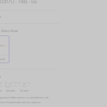
0317U - 74B - 55
R
:
Glanz Rosa
 EUR
e
mm
55 mm
15 mm
gebenen Maße dienen nur als Referenz; die
ichen Produktmaße können variieren.