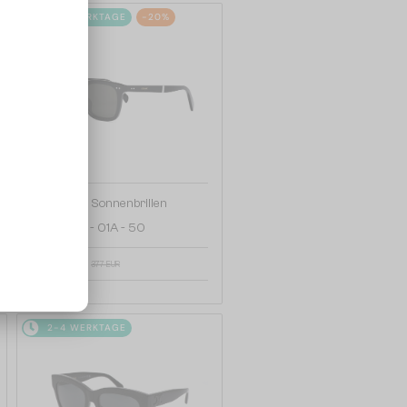
2-4 WERKTAGE
-20%
—
Celine
Sonnenbrillen
CL40247I - 01A - 50
302 EUR
377 EUR
2-4 WERKTAGE