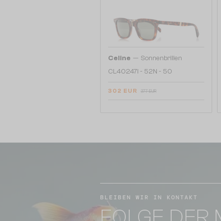
—
Celine
Sonnenbrillen
CL40247I - 52N - 50
302 EUR
377 EUR
BLEIBEN WIR IN KONTAKT
FOLGE DER 