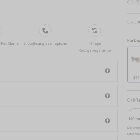
CL4
357 EU
Farbe
yPal, Klarna
shop@sunglassmagic.hu
14 Tage
Rückgabegarantie
357
Größ
140 
Die ange
tatsächl