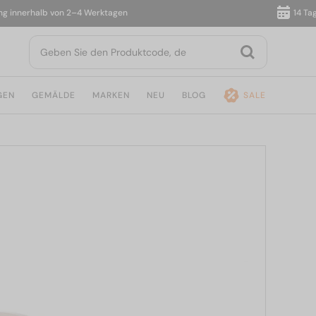
nnerhalb von 2–4 Werktagen
14 Tage R
GEN
GEMÄLDE
MARKEN
NEU
BLOG
SALE