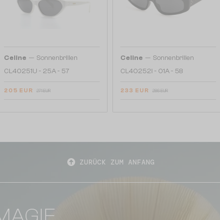
—
—
Celine
Sonnenbrillen
Celine
Sonnenbrillen
CL40251U - 25A - 57
CL40252I - 01A - 58
205 EUR
233 EUR
271 EUR
286 EUR
ZURÜCK ZUM ANFANG
MAGIE