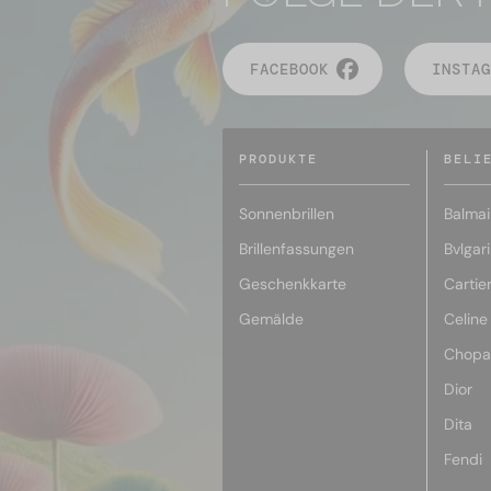
FACEBOOK
INSTAG
PRODUKTE
BELI
Sonnenbrillen
Balmai
Brillenfassungen
Bvlgari
Geschenkkarte
Cartie
Gemälde
Celine
Chopa
Dior
Dita
Fendi