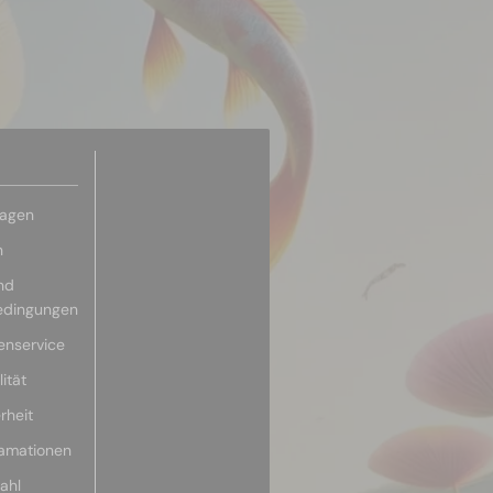
ragen
n
nd
edingungen
enservice
ität
rheit
lamationen
ahl