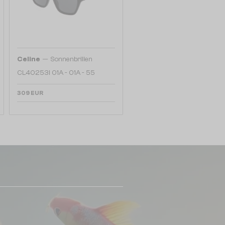
—
Celine
Sonnenbrillen
CL40253I 01A - 01A - 55
309 EUR