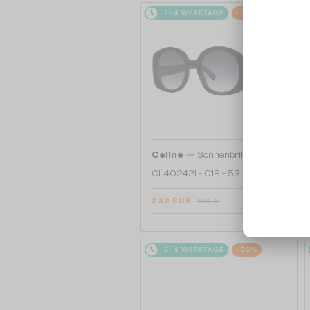
2-4 WERKTAGE
-20%
—
Celine
Sonnenbrillen
CL40242I - 01B - 53
232 EUR
290 EUR
2-4 WERKTAGE
-20%