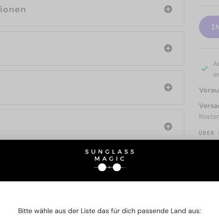
tionen
I
A
er
Voraus
Versa
Koste
ÜBER 
SIE AUCH INTERESSIERE
Bitte wähle aus der Liste das für dich passende Land aus: