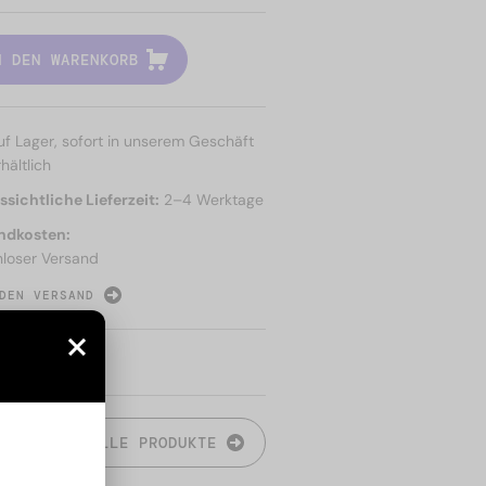
N DEN WARENKORB
uf Lager, sofort in unserem Geschäft
hältlich
sichtliche Lieferzeit:
2–4 Werktage
ndkosten:
nloser Versand
DEN VERSAND
N
ALLE PRODUKTE