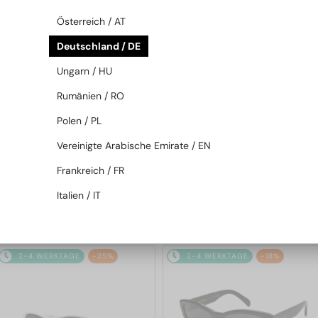
2-4 WERKTAGE
-22%
2-4 WERKTAGE
-22%
Österreich / AT
Deutschland / DE
Ungarn / HU
Rumänien / RO
Polen / PL
Vereinigte Arabische Emirate / EN
—
—
Celine
Sonnenbrillen
Celine
Sonnenbrillen
Frankreich / FR
CL40246U-Y - 30H - 61
CL40246U-Y - 30N - 59
Italien / IT
280 EUR
280 EUR
357 EUR
357 EUR
2-4 WERKTAGE
-25%
2-4 WERKTAGE
-18%