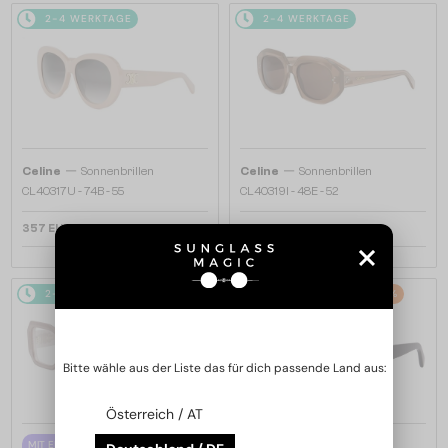
2-4 WERKTAGE
2-4 WERKTAGE
—
—
Celine
Sonnenbrillen
Celine
Sonnenbrillen
CL40317U - 74B - 55
CL40319I - 48E - 52
357 EUR
357 EUR
2-4 WERKTAGE
2-4 WERKTAGE
-20%
Bitte wähle aus der Liste das für dich passende Land aus:
Österreich / AT
—
MIT EINER EINSTÄRKENGLASLINSE
Celine
Sonnenbrillen