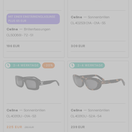
—
MIT EINER EINSTÄRKENGLASLINSE
Celine
Sonnenbrillen
PLUS 65 EUR
CL40253I 01A - 01A - 55
—
Celine
Brillenfassungen
CL50086I - 72 - 51
196 EUR
309 EUR
2-4 WERKTAGE
-20%
2-4 WERKTAGE
—
—
Celine
Sonnenbrillen
Celine
Sonnenbrillen
CL40313U - 01A - 53
CL40310U - 52A - 54
225 EUR
239 EUR
280 EUR