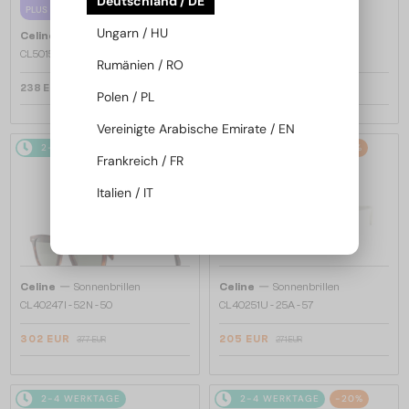
Deutschland / DE
PLUS 65 EUR
CL40242I - 01B - 53
Ungarn / HU
—
Celine
Brillenfassungen
CL50155F - 072 - 52
Rumänien / RO
238 EUR
232 EUR
290 EUR
Polen / PL
Vereinigte Arabische Emirate / EN
2-4 WERKTAGE
-20%
2-4 WERKTAGE
-25%
Frankreich / FR
Italien / IT
—
—
Celine
Sonnenbrillen
Celine
Sonnenbrillen
CL40247I - 52N - 50
CL40251U - 25A - 57
302 EUR
205 EUR
377 EUR
271 EUR
2-4 WERKTAGE
2-4 WERKTAGE
-20%