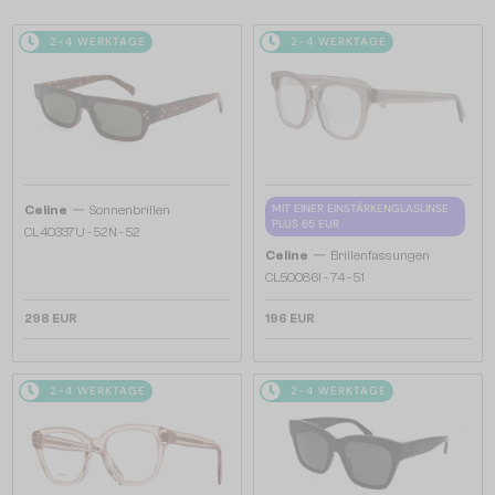
2-4 WERKTAGE
2-4 WERKTAGE
—
MIT EINER EINSTÄRKENGLASLINSE
Celine
Sonnenbrillen
PLUS 65 EUR
CL40337U - 52N - 52
—
Celine
Brillenfassungen
CL50086I - 74 - 51
298 EUR
196 EUR
2-4 WERKTAGE
2-4 WERKTAGE