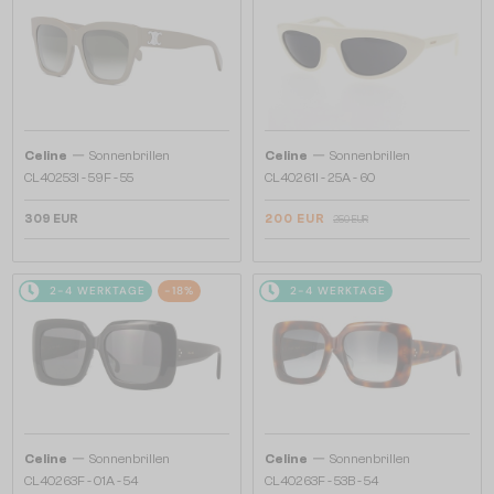
—
—
Celine
Sonnenbrillen
Celine
Sonnenbrillen
CL40253I - 59F - 55
CL40261I - 25A - 60
309 EUR
200 EUR
250 EUR
2-4 WERKTAGE
-18%
2-4 WERKTAGE
—
—
Celine
Sonnenbrillen
Celine
Sonnenbrillen
CL40263F - 01A - 54
CL40263F - 53B - 54