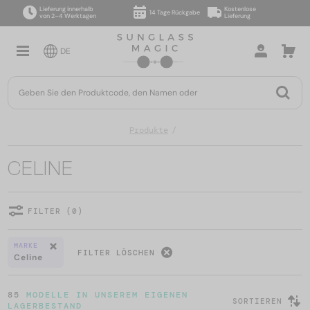
Lieferung innerhalb
Kostenlose
14 Tage Rückgabe
von 2–4 Werktagen
Lieferung
DE
Produkte
CELINE
FILTER (0)
MARKE
FILTER LÖSCHEN
Celine
85
MODELLE IN UNSEREM EIGENEN
SORTIEREN
LAGERBESTAND